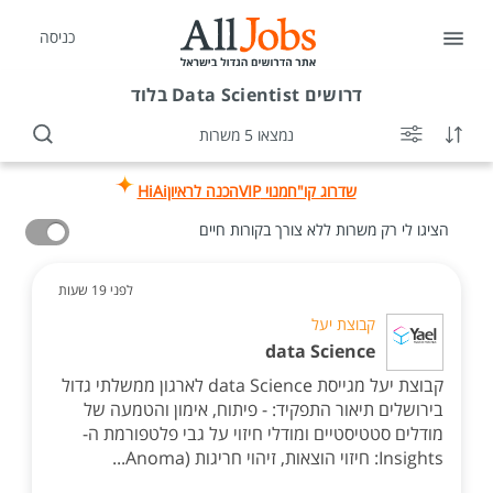
כניסה
דרושים
Data Scientist בלוד
נמצאו 5 משרות
שדרוג קו"ח
מנוי VIP
הכנה לראיון
HiAi
הציגו לי רק משרות ללא צורך בקורות חיים
לפני 19 שעות
קבוצת יעל
data Science
קבוצת יעל מגייסת data Science לארגון ממשלתי גדול
בירושלים תיאור התפקיד: - פיתוח, אימון והטמעה של
מודלים סטטיסטיים ומודלי חיזוי על גבי פלטפורמת ה-
Insights: חיזוי הוצאות, זיהוי חריגות (Anoma...