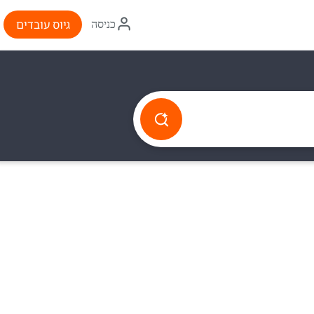
איקון
גיוס עובדים
כניסה
התחברות