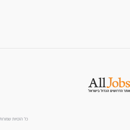
כל הזכויות שמורות לחברת All U Need בע"מ - בני ברמן 2, מגדל 