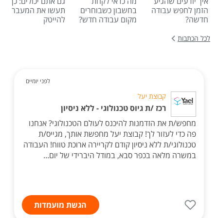
איך יודעים שהגיע
מה כדאי לקחת
גם אתם יכולים: כך
הזמן לחפש עבודה
בחשבון כשבוחרים
תעשו את המעבר
חדשה?
מקום עבודה חדש?
להייטק
לכל הכתבות
לפני יומיים
קבוצת יעל
רכז /ת גיוס טכנולוגי - ללא ניסיון
מחפש/ת את הזדמנות להיכנס לעולם הטכנולוגי? אנחנו
פה כדי לעזור לך! קבוצת יעל מחפשת אותך, מגייס/ת
טכנולוגי/ת ללא ניסיון קודם לקריירה ארוכת טווח! העבודה
במשרה מלאה בכפר סבא, במודל היברידי של יום...
הגשת מועמדות