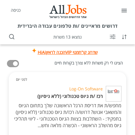
כניסה
דרושים
מראיינים /ות טלפונים עבודה היברידית
נמצאו 13 משרות
שדרוג קו"ח
מנוי VIP
הכנה לראיון
HiAi
הציגו לי רק משרות ללא צורך בקורות חיים
לפני יום
Log-On Software
רכז /ת גיוס טכנולוגי (ללא ניסיון)
מחפש/ת את דריסת הרגל הראשונה שלך בתחום הגיוס
והמשאבי אנוש? דרוש/ה רכז/ת גיוס טכנולוגי (ללא ניסיון)
בתפקיד: - השתלבות בצוות הגיוס הטכנולוגי - ליווי תהליכי
גיוס מהשלב הראשוני - הכשרה מלאה וחש...