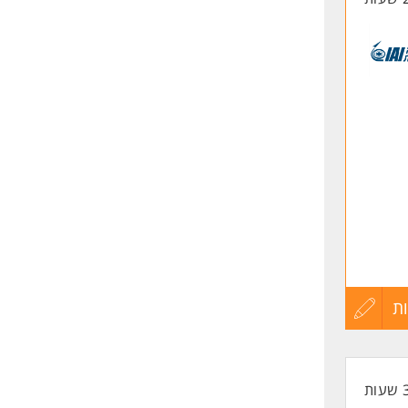
ת
עדכון
קורות
החיים