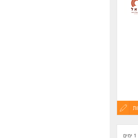
לפני
שליחה
ת
עדכון
קורות
1 ימים
החיים