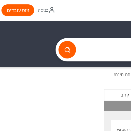
איקון
גיוס עובדים
כניסה
התחברות
 קרוב