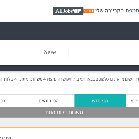
ת
מפת הקריירה שלי
AllJobs VIP
איפה?
ת
דרושים
מראיינים טלפונים בבאר יעקב, לחיפוש זה נמצאו
4 משרות
, מתוכן 4 בלוח החם חינם!
 לפי:
הכי חדש
הכי מתאים
הכי
משרות בלוח החם
לפני 2 שעות