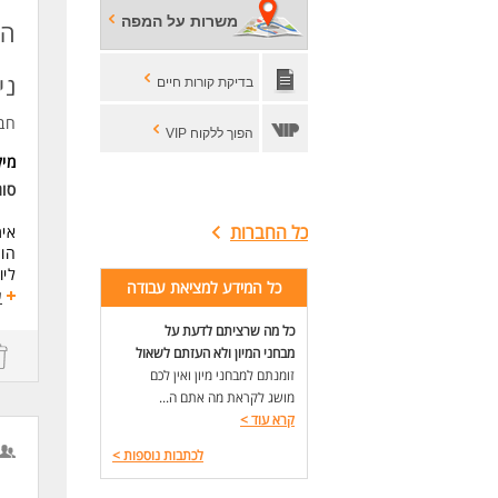
מיק
משרות על המפה
הז
העס
דרי
ני
בדיקת קורות חיים
תוא
ניס
חב
סדר
הפוך ללקוח VIP
שיר
מי
זמי
סוג
לעו
כל החברות
אית
הוצ
ליו
כל המידע למציאת עבודה
עמי
ע
ביצ
כל מה שרציתם לדעת על
מבחני המיון ולא העזתם לשאול
פר
זומנתם למבחני מיון ואין לכם
ימי
מושג לקראת מה אתם ה...
שעות עבוד
קרא עוד
>
דרי
לכתבות נוספות
>
יחס
אור