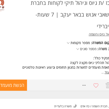
יון מעולמות השירות והמכירה- יתרון המשרה מיועדת לנשים ולגברים כאחד.
ז /ת גיוס וניהול תיקי לקוחות בחברת
משאבי אנוש בבאר יעקב | 7 שעות-
ברידי
ל גיוס והשמה
קום המשרה:
מספר מקומות
 משרה:
מספר סוגים
קיד כולל:
ול תהליכי גיוס מקצה לקצה
מת מועמדים למשרות במגוון תחומים וביצוע ראיונות טלפוניים
ום משרות באתרי דרושים וברשתות החברתיות
וד
...
שרויות קידום והתפתחות מקצועית*
8751879
הגשת מועמדו
, 7 שעות ביום| מותאם לאימהות |מודל עבודה היברידי
 ותנאים מעולים!
שות:
חברת השמה / כח אדם
משרה בלעדית
יון קודם בשירות או מכירות - חובה