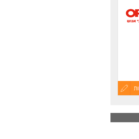
לפני
שליחה
ת
עדכון
קורות
החיים
לפני