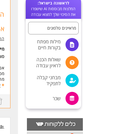
לראשונה בישראל:
המלצות מבוססות AI שישפרו
הת
את הסיכוי שלך למצוא עבודה
או
מראיינים טלפונים
התע
מילות מפתח
בקורות חיים
מי
סו
שאלות הכנה
לראיון עבודה
אם 
מסו
מבחני קבלה
מה
לתפקיד
השת
ע
עבו
הזד
שכר
עבו
במ
תמי
זימ
עבו
עבו