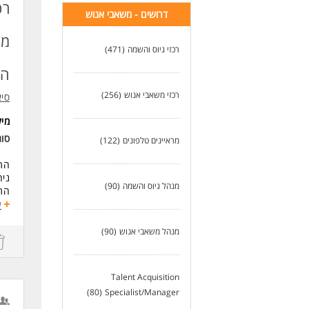
ניס
רכ
דרושים - משאבי אנוש
רכזי גיוס והשמה
(471)
הי
רכזי משאבי אנוש
(256)
סיא
מי
סוג
מראיינים טלפונים
(122)
התפ
ניה
מנהל גיוס והשמה
(90)
התא
פרס
ע
*אפ
מנהל משאבי אנוש
(90)
משרה חלקית
שכר
Talent Acquisition
Specialist/Manager
(80)
דרי
ניס