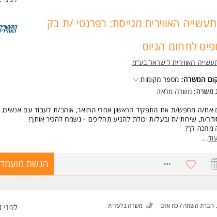
עשייה האווירית מגייסת: רפרנטי /ת בק
פיס לתחום הגיוס
שייה האווירית לישראל בע"מ
קום המשרה:
מספר מקומות
ג משרה:
משרה מלאה
את/ה מחפש/ת את התפקיד הראשון אחרי התואר, אוהב/ת לעבוד עם אנשים,
דר/ת, שירותי/ת ובעל/ת יכולת להניע תהליכים - נשמח להכיר אותך!
 מחכה לך?
לבות במערך הגיוס של התעשייה האווירית
וד
...
דה בסביבה מקצועית, יציבה ומובילה
מנות לצבור ניסיון משמעותי בתחום משאבי האנוש והגיוס
8768579
הגשת מועמדו
דה עם ממשקים רבים ולמידה של תהליכי גיוס מקצה לקצה
סגרת התפקיד:
כה אדמניסטרטיבית בתהליכי הגיוס השוטפים
ון מועמדים לראיונות, מבחנים מקצועיים, מרכזי הערכה וסיווג ביטחוני
דה במערכות גיוס וביצוע מעקב אחר תהליכים
חברת השמה / כח אדם
משרה בלעדית
לפני 3 שעות
דה מול מנהלים וממשקים פנים-ארגוניים