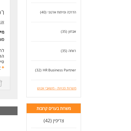
ניס
בעל
רכ
הדרכה ופיתוח ארגוני
(40)
יחס
או.
לעו
אבחון
(35)
מי
סו
לחב
רווחה
(35)
התפ
טיפ
פרס
ע
(32)
HR Business Partner
תפק
משר
שכר
משרות פנויות - משאבי אנוש
תנא
ההכ
מש
משרות בערים קרובות
דרי
ניס
צריפין (42)
נכו
ניס