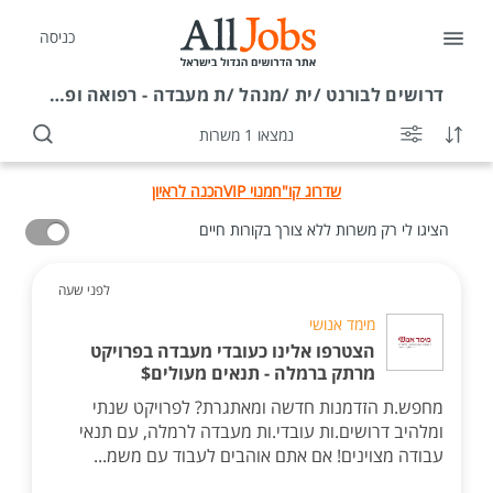
כניסה
דרושים
לבורנט /ית /מנהל /ת מעבדה - רפואה ופארמה במודיעין מכבים רעות
נמצאו 1 משרות
שדרוג קו"ח
מנוי VIP
הכנה לראיון
הציגו לי רק משרות ללא צורך בקורות חיים
לפני שעה
מימד אנושי
הצטרפו אלינו כעובדי מעבדה בפרויקט
מרתק ברמלה - תנאים מעולים$
מחפש.ת הזדמנות חדשה ומאתגרת? לפרויקט שנתי
ומלהיב דרושים.ות עובדי.ות מעבדה לרמלה, עם תנאי
עבודה מצוינים! אם אתם אוהבים לעבוד עם משמ...