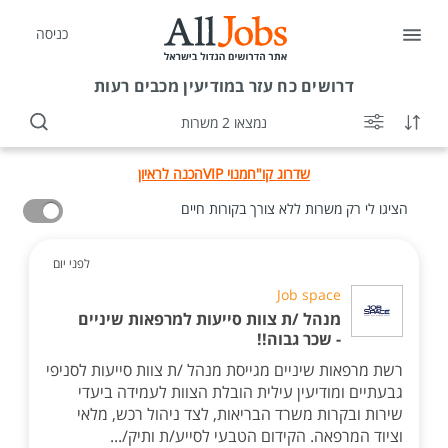
כניסה
דרושים
כח עזר במודיעין מכבים רעות
נמצאו 2 משרות
שדרוג קו"ח
מנוי VIP
הכנה לראיון
הציגו לי רק משרות ללא צורך בקורות חיים
לפני יום
Job space
מנהל /ת צוות סייעות למרפאות שיניים
- שכר גבוה!!
רשת מרפאות שיניים מגייסת מנהל /ת צוות סייעות לסניפי
גבעתיים ומודיעין עילית הובלת הצוות לעמידה ביעדי
שירות ובקרות משרד הבריאות, לצד ניהול רכש, מלאי
וציוד המרפאה. הקידום הטבעי לסייע/ת ותיק/...