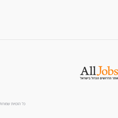
כל הזכויות שמורות לחברת All U Need בע"מ - בני ברמן 2, מגדל 