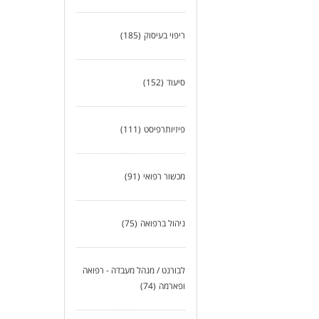
המע
התפ
היו
ריפוי בעיסוק
(185)
למה
עב
סיעוד
(152)
הכש
סב
אפש
אפ
פיזיותרפיסט
(111)
דרי
יחס
מכשור רפואי
(91)
אחר
יכו
ניס
סטו
ניהול ברפואה
(75)
* ה
לבורנט / מנהל מעבדה - רפואה
לעו
ופארמה
(74)