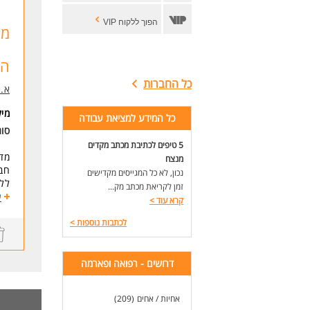
הפוך ללקוח VIP
מד
הנ
כל החברות
א.ג
מי
כל המידע למציאת עבודה
סוג
5 טיפים לכתיבת מכתב מקדים
מדר
מנצח
חבר
נכון, לא כל המגייסים מקדישים
ללי
זמן לקריאת מכתב מק...
אם 
ע
קרא עוד
>
ומק
לכתבות נוספות
>
מי
רמל
דרושים - רפואה ופארמה
סוג
משר
אחיות / אחים
(209)
עבו