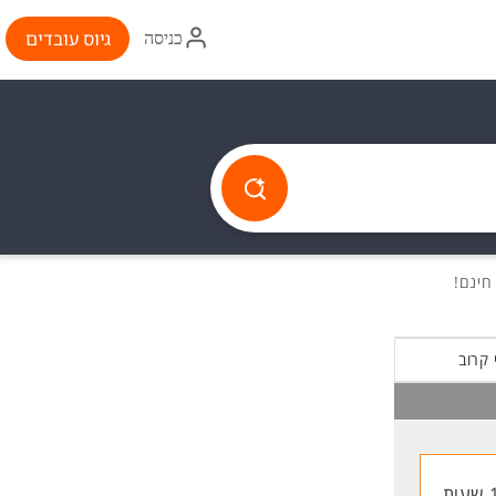
איקון
גיוס עובדים
כניסה
התחברות
 קרוב