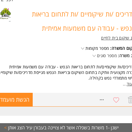
ריכים /ות שיקומיים /ות לתחום בריאות
פש - עבודה עם משמעות אמיתית
 שיקום בית לחיים
קום המשרה:
מספר מקומות
 משרה:
מספר סוגים
יכים/ות שיקומיים/ות לתחום בריאות הנפש - עבודה עם משמעות אמיתית
ה מקצועית וותיקה בתחום השיקום ובריאות הנפש מגייסת מדריכים/ות שיקומיים
ווי מתמודדי נפש בקהילה.
אתם אנשים עם גישה אנושית, רגישות גבוהה ורצון לקחת חלק בעשייה משמע
וד
...
דמת - מקומכם איתנו.
8748985
הגשת מועמדו
קום המשרה:
ה / מזכרת בתיה
 משרה:
ה חלקית / מלאה | עבודה במשמרות, כולל סופי שבוע וחגים | אפשרות לסידו
ישנן -1 משרות בשפלה אשר לא צויינה בעבורן עיר
הצג אותן
>
דה גמיש בהתאם ללימודים | מתאים לאנשים בעלי גישה אנושית ורגישות גבוה