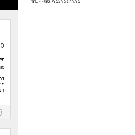
בית החולים הציבורי אסותא אשדוד
סנ
מי
סו
דרו
מחפ
הני
שיצ
ע
הי
מש
עבו
מינימום
נכו
שע