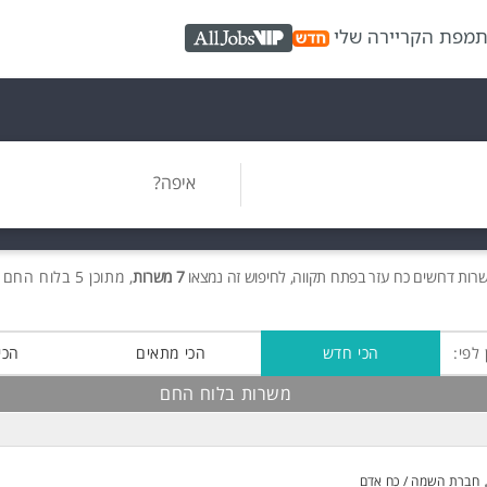
ת
מפת הקריירה שלי
AllJobs VIP
איפה?
שרות
דרושים
כח עזר בפתח תקווה, לחיפוש זה נמצאו
7 משרות
, מתוכן 5 בלוח החם חינם!
 לפי:
הכי חדש
הכי מתאים
הכי
משרות בלוח החם
חברת השמה / כח אדם