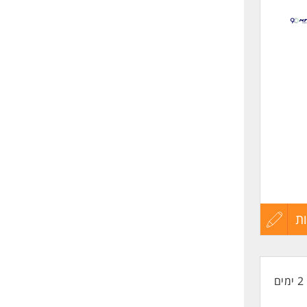
לפני
שליחה
ית.
ת
עדכון
קורות
ם
2 ימים
החיים