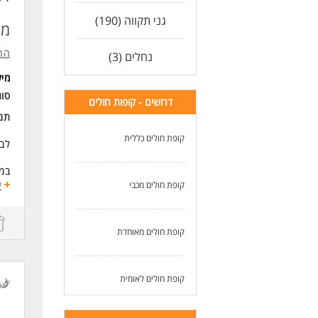
גני תקווה (190)
מד
הר
נחלים (3)
מי
סוג
דרושים - קופות חולים
תנא
קופת חולים כללית
לבי
במ
הכנ
ע
קופת חולים מכבי
הע
סיו
ביצ
קופת חולים מאוחדת
משר
ללא
תנא
קופת חולים לאומית
דרי
נכו