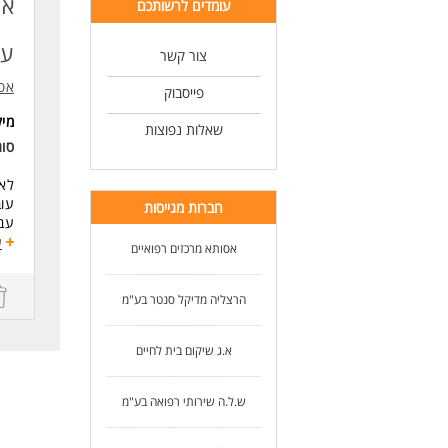
אס
עומדים לרשותכם
נכו
ניס
עז
יכו
צור קשר
לנש
אסו
פייסבוק
לעו
מי
שאלות נפוצות
סוג
לאס
עוב
חברות מגייסות
עבו
הכר
ע
אסותא מרכזים רפואיים
משר
במשמרות 0-15:00
הרצליה מדיקל סנטר בע"מ
דרי
נכו
א.ג שיקום בית לחיים
אנר
ידי
כא
ש.ל.ה שירותי רפואה בע"מ
לעו