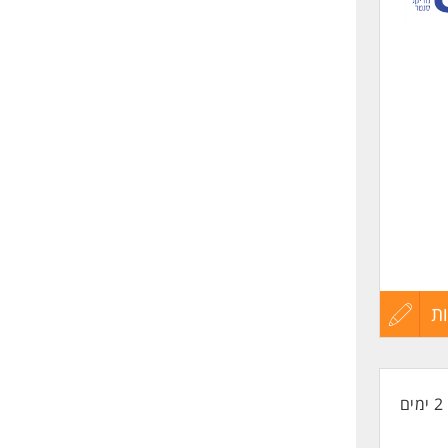
שליחה
ת
עדכון
קורות
2 ימים
החיים