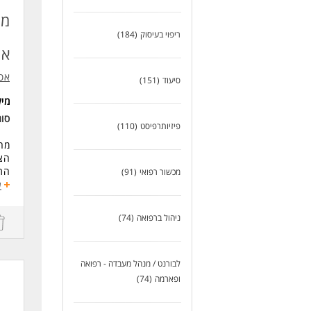
לעוד
מח
ריפוי בעיסוק
(184)
אמ
אסו
סיעוד
(151)
מי
סוג
פיזיותרפיסט
(110)
מחפ
הצט
התפ
מכשור רפואי
(91)
מהי
ע
עבו
ניהול ברפואה
(74)
דרי
אהב
נכו
אנר
לבורנט / מנהל מעבדה - רפואה
ידי
ופארמה
(74)
כא