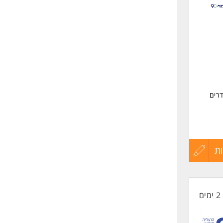
לפני
שליחה
דרים
ת
עדכון
לגברים
קורות
2 ימים
החיים
לפני