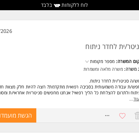
לוח ללקוחות
בלבד
/2026
יטר/ית לחדר ניתוח
קום המשרה:
מספר מקומות
ג משרה:
משרה מלאה
ו
משמרות
ש/ה סניטר/ית לחדר ניתוח.
ש/ת עבודה משמעותית בסביבה רפואית מתקדמת? רוצה להיות חלק מצוות חד
תוח ולתרום להצלחת כל הליך רפואי? אנחנו מחפשים סניטר/ית אחראי/ת ומסו
טרף/תצטרף לצוות מקצועי בבית חולים מוביל.
וד
...
קף המשרה:
רה מלאה.
8732999
הגשת מועמדו
דה בימים א'-ו' במשמרות.
 5 משמרות בשבוע.
נות לשעות נוספות ולגלישות בהתאם לפעילות חדרי הניתוח.
ות העבודה