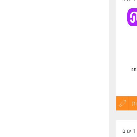
נו!
ת
עדכון
קורות
1 ימים
החיים