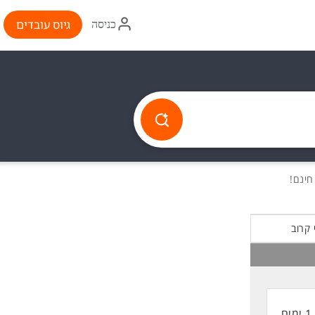
איקון
גיוס עובדים
כניסה
התחברות
 קרוב
1 ימים