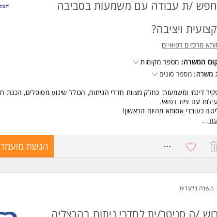
ד משרות ומידע על אסותא מרכזים רפואיים >
פש /ת עבודה עם משמעות בסביבה
צועית ויציבה?
תא מרכזים רפואיים
קום המשרה:
מספר מקומות
 משרה:
מספר סוגים
יד דינמי ומשמעותי כחלק מצוות חדרי הניתוח, הכולל שינוע מטופלים, הכנת ח
ילות עם ציוד רפואי.
טה כעובדי אסותא מהיום הראשון!
וסים, הטבות והכשרות מקצועיות.
וד
...
אה מלאה בימים א'- ו/ במשמרות של 8 שעות.
8272510
הגשת מועמדו
שות:
עת השפה העברית ברמת שיחה, קריאה וכתיבה - חובה.
נות לעבודה פיזית ודינמאית, תקשורת בין אישית טובה. המשרה מיועדת לנשים ו
חד.
משרה בלעדית
ד משרות ומידע על אסותא מרכזים רפואיים >
וש /ה סניטר/ית לחדרי ניתוח בהרצליה