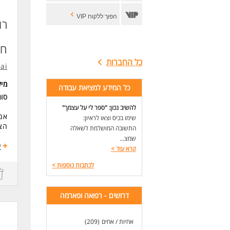
הפוך ללקוח VIP
רו
חו
כל החברות
.ai
מי
כל המידע למציאת עבודה
סוג
להשיב נכון: "ספר לי על עצמך"
אם 
שימו בכיס וצאו לראיון:
הצט
התשובה המושלמת לשאלה
שמצ...
עבו
ע
קרא עוד
>
עב
מתא
לכתבות נוספות
>
תנא
דרי
דרושים - רפואה ופארמה
שלי
נכו
אחיות / אחים
(209)