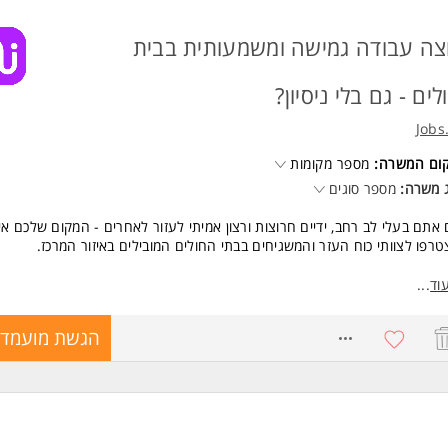
צה עבודה גמישה ומשמעותית בבית
לים - גם בלי ניסיון?
Jobs
קום המשרה:
מספר מקומות
 משרה:
מספר סוגים
אתם בעלי לב רחב, ידיים חרוצות ורצון אמיתי לעזור לאחרים - המקום שלכם אית
רפו לצוותי כוח העזר והמשגיחים בבתי החולים המובילים באיזור המרכז.
דה משמעותית בסביבה רפואית, גמישה ונוחה!
וד
...
ודה במשמרות (משרה מלאה/חלקית)
ים גם כעבודה נוספת לפנסיונרים, סטודנטים וכו'.
8580749
הגשת מועמדו
ים טובים ובונוסים!
שות:
טה בסיסית בשפה העברית - חובה
נות לעבודה פיזית - חובה המשרה מיועדת לנשים ולגברים כאחד.