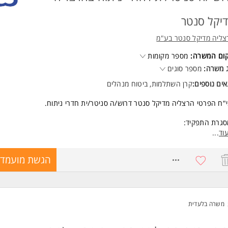
יקל סנטר
צליה מדיקל סנטר בע"מ
קום המשרה:
מספר מקומות
 משרה:
מספר סוגים
ים נוספים:
קרן השתלמות, ביטוח מנהלים
"ח הפרטי הרצליה מדיקל סנטר דרוש/ה סניטר/ית חדרי ניתוח.
סגרת התפקיד:
ת חדר הניתוח והציוד הרפואי.
וד
...
ברת המטופלים לחדרי הניתוח ומחלקת התאוששות.
ע לצוות הרפואי בתנוחות פיזיות ובליווי המטופלים.
8697705
הגשת מועמדו
וע שליחויות במחלקות וביצוע משימות נוספות.
ה מלאה במשמרות בוקר וערב בלבד.
 לילות, ללא שבת וללא חגים!
ים מעולים למתאימים!
משרה בלעדית
שות:
נות לעבודה פיזית - חובה.