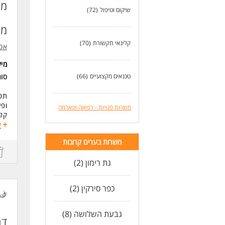
לעו
מח
שיקום וטיפול
(72)
מק
קלינאי תקשורת
(70)
אסו
מי
טכנאים מקצועיים
(66)
סוג
תפק
ופע
משרות פנויות - רפואה ופארמה
קלי
בונ
ע
משר
משרות בערים קרובות
דרי
ידי
גת רימון (2)
נכו
כא
כפר סירקין (2)
לעו
גבעת השלושה (8)
דר