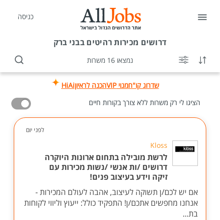
כניסה
דרושים
מכירות רהיטים בבני ברק
נמצאו 16 משרות
שדרוג קו"ח
מנוי VIP
הכנה לראיון
HiAi
הציגו לי רק משרות ללא צורך בקורות חיים
לפני יום
Kloss
לרשת מובילה בתחום ארונות היוקרה
דרושים /ות אנשי /נשות מכירות עם
זיקה וידע בעיצוב פנים!
אם יש לכם/ן תשוקה לעיצוב, אהבה לעולם המכירות -
אנחנו מחפשים אתכם/ן! התפקיד כולל: ייעוץ וליווי לקוחות
בת...