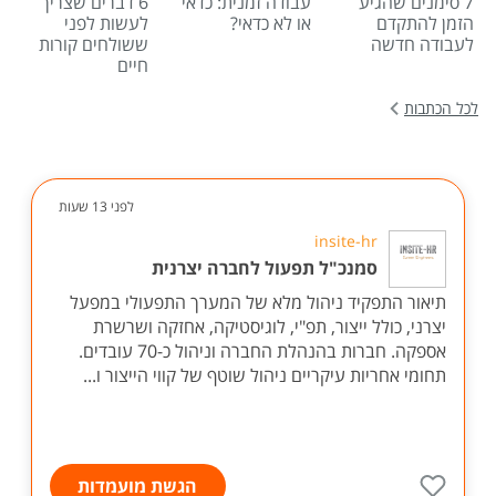
7 סימנים שהגיע
עבודה זמנית: כדאי
6 דברים שצריך
הזמן להתקדם
או לא כדאי?
לעשות לפני
לעבודה חדשה
ששולחים קורות
חיים
לכל הכתבות
לפני 13 שעות
insite-hr
סמנכ"ל תפעול לחברה יצרנית
תיאור התפקיד ניהול מלא של המערך התפעולי במפעל
יצרני, כולל ייצור, תפ"י, לוגיסטיקה, אחזקה ושרשרת
אספקה. חברות בהנהלת החברה וניהול כ-70 עובדים.
תחומי אחריות עיקריים ניהול שוטף של קווי הייצור ו...
הגשת מועמדות