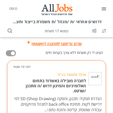
כניסה
דרושים
אחראי /ת /מנהל /ת משמרת בייצור ותעשייה בקרית מלאכי
נמצאו 17 משרות
שדרוג קו"ח
מנוי VIP
הכנה לראיון
HiAi
הציגו לי רק משרות ללא צורך בקורות חיים
לפני 10 שעות
ארפל אלומאיר בע"מ
לחברה מובילה באשדוד בתחום
האלומיניום והמיגון דרוש /ה מתכנן
/שרטט.
הגדרת תפקיד: תכנון, והפקה SD (Shop Drawing) לפי
דרישת לקוח. תמיכת back office למנהל פרויקטים.
עבודה שוטפת, קליטה והזנת נתוני...