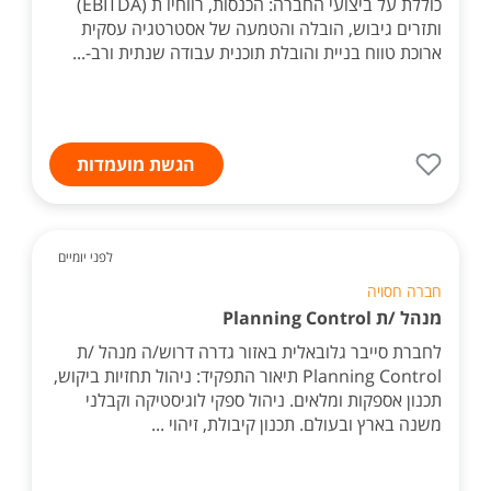
כוללת על ביצועי החברה: הכנסות, רווחיו ת (EBITDA)
ותזרים גיבוש, הובלה והטמעה של אסטרטגיה עסקית
ארוכת טווח בניית והובלת תוכנית עבודה שנתית ורב-...
הגשת מועמדות
לפני יומיים
חברה חסויה
מנהל /ת Planning Control
לחברת סייבר גלובאלית באזור גדרה דרוש/ה מנהל /ת
Planning Control תיאור התפקיד: ניהול תחזיות ביקוש,
תכנון אספקות ומלאים. ניהול ספקי לוגיסטיקה וקבלני
משנה בארץ ובעולם. תכנון קיבולת, זיהוי ...