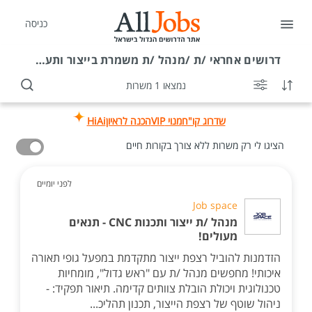
כניסה
דרושים
אחראי /ת /מנהל /ת משמרת בייצור ותעשייה באזור
נמצאו 1 משרות
שדרוג קו"ח
מנוי VIP
הכנה לראיון
HiAi
הציגו לי רק משרות ללא צורך בקורות חיים
לפני יומיים
Job space
מנהל /ת ייצור ותכנות CNC - תנאים
מעולים!
הזדמנות להוביל רצפת ייצור מתקדמת במפעל גופי תאורה
איכותי! מחפשים מנהל /ת עם "ראש גדול", מומחיות
טכנולוגית ויכולת הובלת צוותים קדימה. תיאור תפקיד: -
ניהול שוטף של רצפת הייצור, תכנון תהליכ...