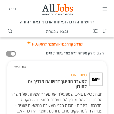
כניסה
דרושים
הדרכה ופיתוח ארגוני באור יהודה
נמצאו 3 משרות
שדרוג קו"ח
מנוי VIP
הכנה לראיון
HiAi
הציגו לי רק משרות ללא צורך בקורות חיים
לפני יומיים
ONE BPO
למשרד החינוך דרוש /ה מדריך /ה
לחולון
חברת ONE BPO שמפעילה את מערך השירות של משרד
החינוך דרוש/ה מדריך /ה במסגת התפקיד - - הקמה
והדרכת וובינרים - הכנת תכני העשרה בנושאים שונים -
עבודה מול ממשקים מרובים והכנת תוצרי הדרכה - א...