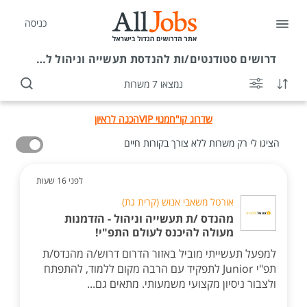
כניסה
דרושים
סטודנטים/ות להנדסת תעשייה וניהול לדוברי שפות
נמצאו 7 משרות
שדרוג קו"ח
מנוי VIP
הכנה לראיון
הציגו לי רק משרות ללא צורך בקורות חיים
לפני 16 שעות
אורטל משאבי אנוש (קרית גת)
מהנדס /ת תעשייה וניהול - הזדמנות
מעולה להיכנס לעולם התפ"י!
למפעל תעשייתי מוביל באזור הדרום דרוש/ה מהנדס/ת
תפ"י Junior לתפקיד עם הרבה מקום ללמוד, להתפתח
ולצבור ניסיון מקצועי משמעותי. מתאים גם...