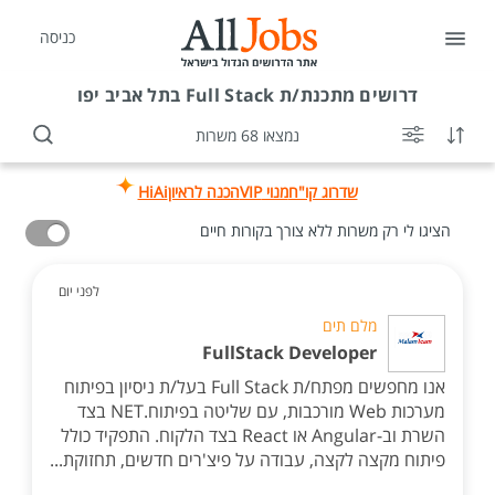
כניסה
דרושים
מתכנת/ת Full Stack בתל אביב יפו
נמצאו 68 משרות
שדרוג קו"ח
מנוי VIP
הכנה לראיון
HiAi
הציגו לי רק משרות ללא צורך בקורות חיים
לפני יום
מלם תים
FullStack Developer
אנו מחפשים מפתח/ת Full Stack בעל/ת ניסיון בפיתוח
מערכות Web מורכבות, עם שליטה בפיתוח.NET בצד
השרת וב-Angular או React בצד הלקוח. התפקיד כולל
פיתוח מקצה לקצה, עבודה על פיצ'רים חדשים, תחזוקת...