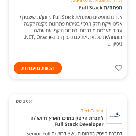
חברה בתחום: אינטרנט ודיגיטל
מפתח/ת Full Stack
אנחנו מחפשים מפתח/ת Full Stack מיומן/ת שיצטרף
אלינו וייקח חלק מרכזי בפיתוח פתרונות מקצה לקצה
עבור מערכות מורכבות ורחבות היקף. אם את/ה
מומחה/ית טכנולוגי/ת עם ניסיון רב ב-NET, Oracle.
ניסיון ...
הגשת מועמדות
לפני 3 ימים
TechTalent
לחברת הייטק במרכז הארץ דרוש /ה
Full Stack Developer
לחברת הייטק בתחום ה-B2C דרוש/ה Senior Full