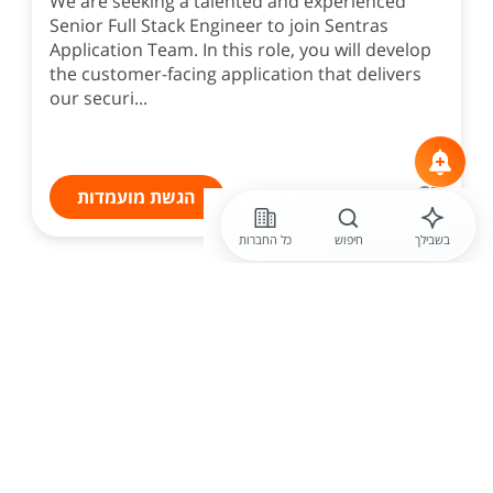
We are seeking a talented and experienced
Senior Full Stack Engineer to join Sentras
Application Team. In this role, you will develop
the customer-facing application that delivers
our securi...
הגשת מועמדות
בשבילך
חיפוש
כל החברות
20/07/2026
חברה בתחום: אחר
Full Stack Engineer
we are seeking a highly skilled and motivated
Full Stack Engineer to join our dynamic
development team. In this role, you will be
responsible for a challenging overall