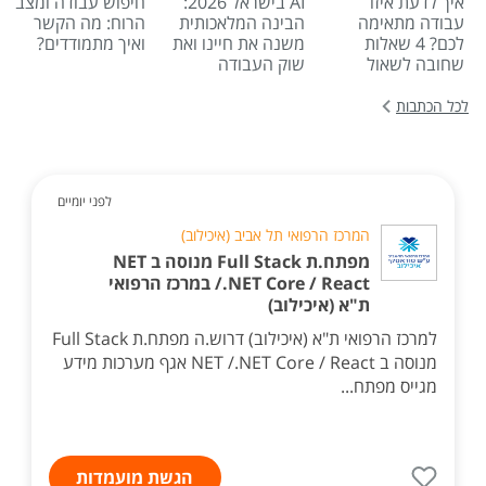
איך לדעת איזו
AI בישראל 2026:
חיפוש עבודה ומצב
עבודה מתאימה
הבינה המלאכותית
הרוח: מה הקשר
לכם? 4 שאלות
משנה את חיינו ואת
ואיך מתמודדים?
שחובה לשאול
שוק העבודה
לכל הכתבות
לפני יומיים
המרכז הרפואי תל אביב (איכילוב)
מפתח.ת Full Stack מנוסה ב NET
/.NET Core / React במרכז הרפואי
ת"א (איכילוב)
למרכז הרפואי ת"א (איכילוב) דרוש.ה מפתח.ת Full Stack
מנוסה ב NET /.NET Core / React אגף מערכות מידע
מגייס מפתח...
הגשת מועמדות