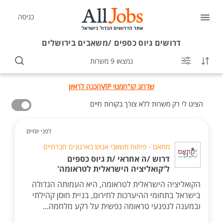
כניסה
דרושים
גיוס כספים /משאבים בירושלים
נמצאו 9 משרות
שדרוג קו"ח
מנוי VIP
הכנה לראיון
הציגו לי רק משרות ללא צורך בקורות חיים
לפני יומיים
מתאם - פיתוח משאבי אנוש בארגונים חברתיים
דרוש /ה אחראי /ת גיוס כספים
ל'קואליציה הישראלית לטראומה'
הקואליציה הישראלית לטראומה, היא העמותה הגדולה
בישראל בתחומי ההיערכות לחירום, בניית חוסן קהילתי
ובמענה לנפגעי טראומה נפשית על רקע מלחמה...