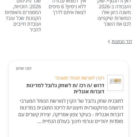
לאן זז הכסף? שוק
איך למצוא עבודה
שכר מינימום
העבודה ב-2026
ללא ניסיון? 6 טיפים
2026: הזכויות,
משנה כיוון ואלו
לצאת איתם לדרך
המספרים והאותיות
המשרות שיקפיצו
הקטנות שכל עובד
לכם את השכר
ועובדת חייבים
להכיר
לכל הכתבות
לפני יומיים
הקרן למורשת הכותל המערבי
דרוש /ה רכז /ת לשחק גלובל למדינות
דוברות אנגלית
לתוכנית שחק גלובל של הקרן למורשת הכותל המערבי
דרוש/ה פרויקטור/ית חיצוני/ת לריכוז התוכנית במדינות
דוברות אנגלית - בעיקר צפון אמריקה. יצירת קשרים עם
מוסדות יהודיים וגורמי חינוך בעולם הנחיית ...