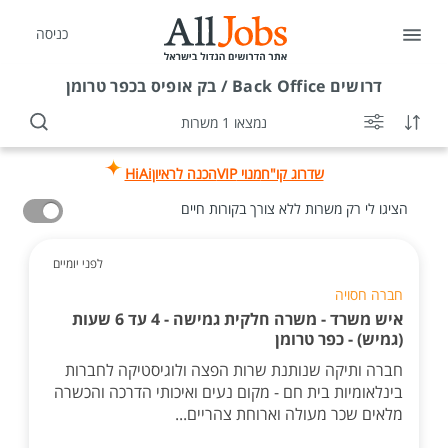
כניסה
דרושים
Back Office / בק אופיס בכפר טרומן
נמצאו 1 משרות
שדרוג קו"ח
מנוי VIP
הכנה לראיון
HiAi
הציגו לי רק משרות ללא צורך בקורות חיים
לפני יומיים
חברה חסויה
איש משרד - משרה חלקית גמישה - 4 עד 6 שעות
(גמיש) - כפר טרומן
חברה ותיקה שנותנת שרות הפצה ולוגיסטיקה לחברות
בינלאומיות בית חם - מקום נעים ואיכותי הדרכה והכשרה
מלאים שכר מעולה וארוחת צהריים...