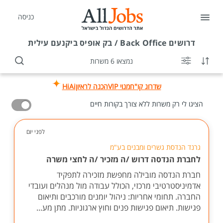
כניסה
דרושים
Back Office / בק אופיס ביקנעם עילית
נמצאו 6 משרות
שדרוג קו"ח
מנוי VIP
הכנה לראיון
HiAi
הציגו לי רק משרות ללא צורך בקורות חיים
לפני יום
גרנד הנדסת גשרים ומבנים בע"מ
לחברת הנדסה דרוש /ה מזכיר /ה לחצי משרה
חברת הנדסה מובילה מחפשת מזכירה לתפקיד
אדמיניסטרטיבי מרכזי, הכולל עבודה מול מנהלים ועובדי
החברה. תחומי אחריות: ניהול יומנים מורכבים ותיאום
פגישות. תיאום פגישות פנים וחוץ ארגוניות. מתן מע...