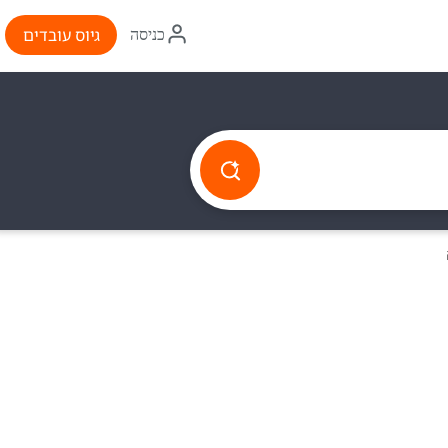
איקון
גיוס עובדים
כניסה
התחברות