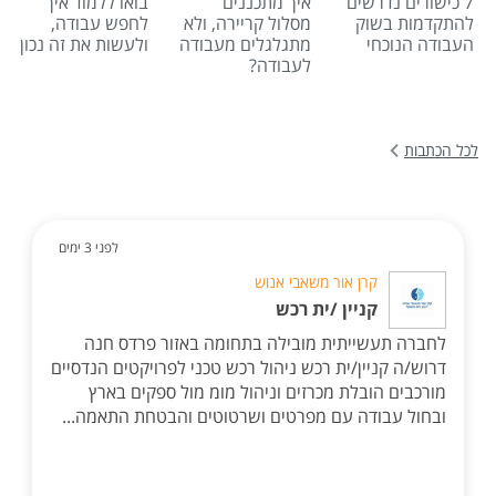
7 כישורים נדרשים
איך מתכננים
בואו ללמוד איך
להתקדמות בשוק
מסלול קריירה, ולא
לחפש עבודה,
העבודה הנוכחי
מתגלגלים מעבודה
ולעשות את זה נכון
לעבודה?
לכל הכתבות
לפני 3 ימים
קרן אור משאבי אנוש
קניין /ית רכש
לחברה תעשייתית מובילה בתחומה באזור פרדס חנה
דרוש/ה קניין/ית רכש ניהול רכש טכני לפרויקטים הנדסיים
מורכבים הובלת מכרזים וניהול מומ מול ספקים בארץ
ובחול עבודה עם מפרטים ושרטוטים והבטחת התאמה...