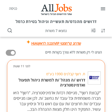
כניסה
דרושים
מהנדס/ת תעשייה וניהול בטירת כרמל
נמצאו 7 משרות
שדרוג קו"ח
מנוי VIP
הכנה לראיון
HiAi
הציגו לי רק משרות ללא צורך בקורות חיים
לפני 11 שעות
ח. רשף קבלנים 1990 בע"מ
דרוש /ה מנהל /ת למשרת ניהול תפעול
ואדמינסטרציה
"קבוצת רשף", מגייסת רכז/ת אדמיניסטרציה. "רשף" היא
חברה משפחתית וכל עובד /ת נחשב /ת. לכן אנו מגייסים
עובדים /ות חרוצים /ות עם עם ראש גדול וניסיון עבר
עשיר. התפקיד הינו חלק מצוות ההנהלה הבכ...