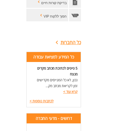
אפש
בדיקת קורות חיים
עבו
יצי
הפוך ללקוח VIP
שכר
דרי
ריש
ריש
כל החברות
ניס
* ה
כל המידע למציאת עבודה
לעו
5 טיפים לכתיבת מכתב מקדים
מנצח
נכון, לא כל המגייסים מקדישים
זמן לקריאת מכתב מק...
קרא עוד
>
לכתבות נוספות
>
דרושים - מדעי החברה