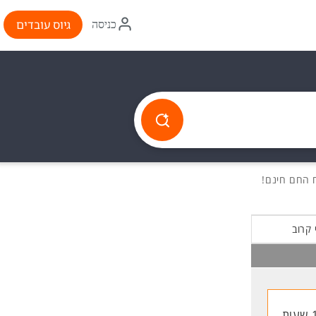
איקון
גיוס עובדים
כניסה
התחברות
 קרוב