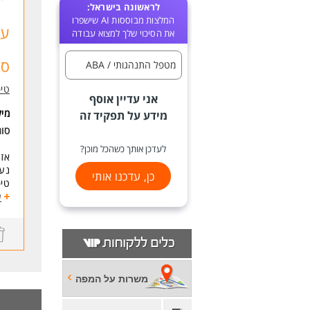
לראשונה בישראל:
המלצות מבוססות AI שישפרו
עו
את הסיכוי שלך למצוא עבודה
ספ
מטפל התנהגותי / ABA
טיפ
אני עדיין אוסף
מי
מידע על תפקיד זה
סוג
לעדכן אותך כשהכל מוכן?
אז 
נעי
כן, עדכנו אותי
טיפ
ע
מה 
* ט
* ע
למה
משרות על המפה
פית
ליו