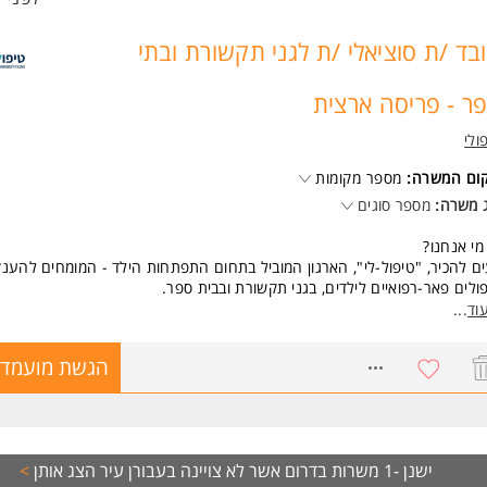
בד /ת סוציאלי /ת לגני תקשורת ובתי
ר - פריסה ארצית
ולי
קום המשרה:
מספר מקומות
 משרה:
מספר סוגים
מי אנחנו?
ם להכיר, "טיפול-לי", הארגון המוביל בתחום התפתחות הילד - המומחים להענ
ולים פאר-רפואיים לילדים, בגני תקשורת ובבית ספר.
וד
...
כולל התפקיד?
יפול באוכלוסיית ילדים ונוער עם אפשרות להשתלבות בגני תקשורת ובבתי ספר.
8653134
הגשת מועמדו
בודה מגוונת ומספקת עם הזדמנויות ללמוד ולהתפתח.
 לעבוד בטיפולי?
וח מקצועי מתמשך - הכשרות, הדרכות וימי עיון
ישנן -1 משרות בדרום אשר לא צויינה בעבורן עיר
הצג אותן
>
וי מקצועי ואנושי גם במצבים מאתגרים