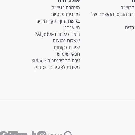
ם
אולג'ובס
דרושים
הצהרת נגישות
Ma - חברת הגיוס וההשמה של
מדיניות פרטיות
בקשת עיון ותיקון מידע
ובדים
מי אנחנו
רוצה לעבוד ב-AllJobs?
שאלות נפוצות
שירות לקוחות
תנאי שימוש
זירת הפרילנסרים XPlace
משרות לצעירים - סחבק