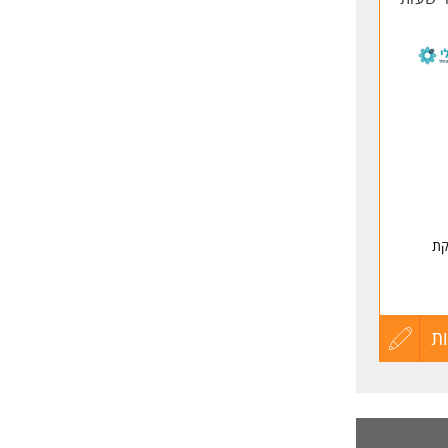
קת
ת
עדכון
קורות
החיים