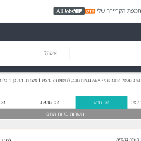
ת
מפת הקריירה שלי
AllJobs VIP
איפה?
ושים
מטפל התנהגותי / ABA בנאות חובב, לחיפוש זה נמצאו
1 משרות
, מתוכן 1 בלוח החם חינם!
 לפי:
הכי חדש
הכי מתאים
הכי
משרות בלוח החם
משרה בלעדית
לפני 1 שעות