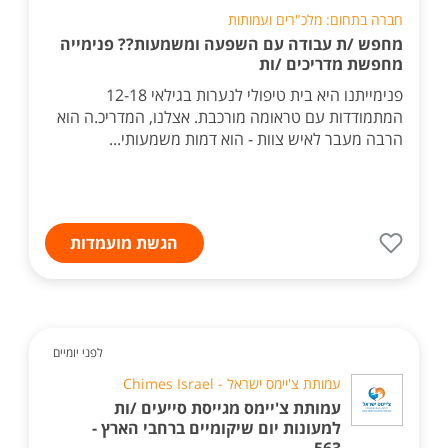
חברה בתחום: מלכ"רים ועמותות
מחפש /ת עבודה עם השפעה ומשמעות?? פנימייה
מחפשת מדריכים /ות
פנימייתנו היא בית טיפולי לנערות בגילאי 12-18
המתמודדות עם טראומה מורכבת. אצלנו, המדריכ.ה הוא
הרבה מעבר לאיש צוות - הוא דמות משמעותי...
הגשת מועמדות
לפני יומיים
עמותת צ'יימס ישראל - Chimes Israel
עמותת צ'יימס מגייסת סייעים /ות
למעונות יום שיקומיים ברחבי הארץ -