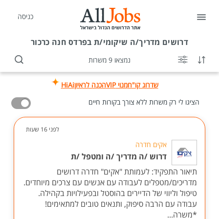
כניסה
דרושים
מדריך/ה שיקומי/ת בפרדס חנה כרכור
נמצאו 9 משרות
שדרוג קו"ח
מנוי VIP
הכנה לראיון
HiAi
הציגו לי רק משרות ללא צורך בקורות חיים
לפני 16 שעות
אקים חדרה
דרוש /ה מדריך /ה ומטפל /ת
תיאור התפקיד: לעמותת "אקים" חדרה דרושים
מדריכים/מטפלים לעבודה עם אנשים עם צרכים מיוחדים.
טיפול וליווי של הדיירים בהוסטל ובפעילויות בקהילה.
עבודה עם הרבה סיפוק, ותנאים טובים למתאימים!
*משרה...