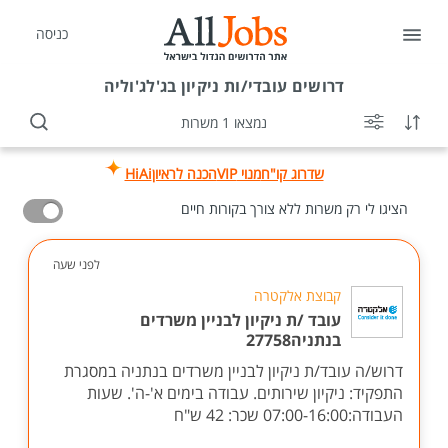
כניסה
דרושים
עובדי/ות ניקיון בג'לג'וליה
נמצאו 1 משרות
שדרוג קו"ח
מנוי VIP
הכנה לראיון
HiAi
הציגו לי רק משרות ללא צורך בקורות חיים
לפני שעה
קבוצת אלקטרה
עובד /ת ניקיון לבניין משרדים
בנתניה27758
דרוש/ה עובד/ת ניקיון לבניין משרדים בנתניה במסגרת
התפקיד: ניקיון שירותים. עבודה בימים א'-ה'. שעות
העבודה:07:00-16:00 שכר: 42 ש"ח