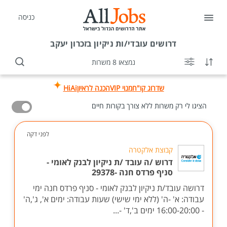
כניסה
דרושים
עובדי/ות ניקיון בזכרון יעקב
נמצאו 8 משרות
שדרוג קו"ח
מנוי VIP
הכנה לראיון
HiAi
הציגו לי רק משרות ללא צורך בקורות חיים
לפני דקה
קבוצת אלקטרה
דרוש /ה עובד /ת ניקיון לבנק לאומי -
סניף פרדס חנה -29378
דרושה עובד/ת ניקיון לבנק לאומי - סניף פרדס חנה ימי
עבודה: א' -ה' (ללא ימי שישי) שעות עבודה: ימים א', ג',ה'
- 16:00-20:00 ימים ב',ד' -...