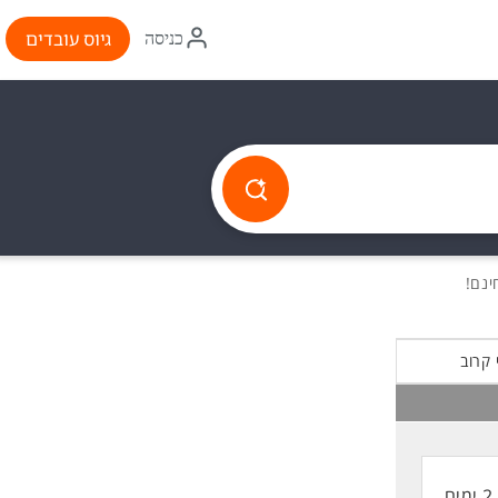
איקון
גיוס עובדים
כניסה
התחברות
 קרוב
2 ימים