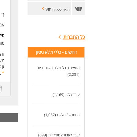
הפוך ללקוח VIP
דר
אמר
מי
כל החברות
סו
דרושים - כללי וללא ניסיון
תחו
מש
קני
מתאים גם לחיילים משוחררים
בני
ע
(2,231)
דר
אמי
יכו
עובד כללי
(1,169)
זמי
דרי
דרי
מחסנאי / מלקט
(1,067)
תעו
לעו
* ה
עובד לעבודה משרדית
(699)