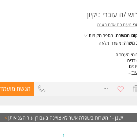
וש /ה עובדי ניקיון
י נועם כח אדם בע"מ
קום המשרה:
מספר מקומות
ג משרה:
משרה מלאה
מי העבודה:
רדים
ונים
יני מגורים
וד
...
ישות התפקיד:
נות, אחריות והקפדה על ניקיון וסדר
8470322
הגשת מועמדו
לת עבודה עצמאית ובצוות
נות לעבודה במשמרות בוקר / לילה
שות:
שות סף:
דת זהות
ישנן -1 משרות בשפלה אשר לא צויינה בעבורן עיר
הצג אותן
>
בדים זרים אישור עבודה בתוקף
משרה מיועדת לנשים ולגברים כאחד.
1