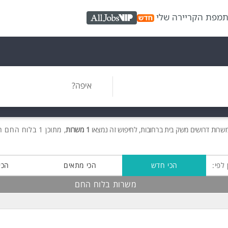
ת
מפת הקריירה שלי
AllJobs VIP
איפה?
משרות
דרושים
משק בית ברחובות, לחיפוש זה נמצאו
1 משרות
, מתוכן 1 בלוח החם חינם!
 לפי:
הכי חדש
הכי מתאים
הכי
משרות בלוח החם