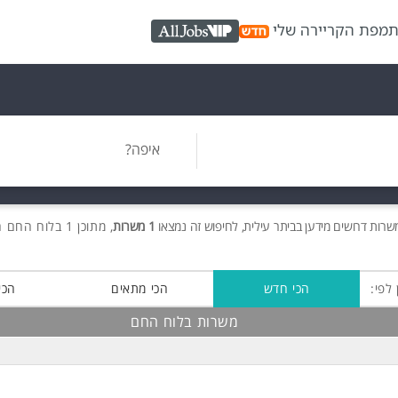
ת
מפת הקריירה שלי
AllJobs VIP
איפה?
משרות
דרושים
מידען בביתר עילית, לחיפוש זה נמצאו
1 משרות
, מתוכן 1 בלוח החם חינם!
 לפי:
הכי חדש
הכי מתאים
הכי
משרות בלוח החם