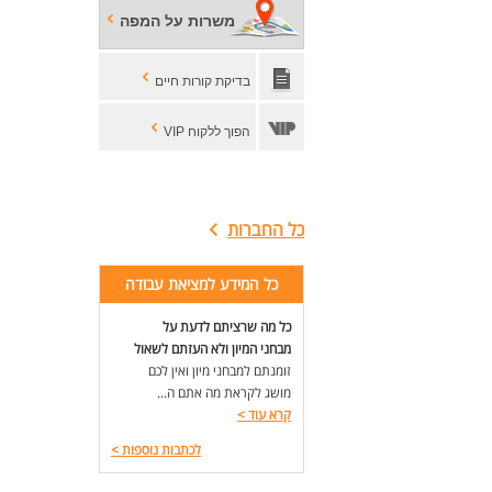
ראש
משרות על המפה
תקש
שלי
כא
בדיקת קורות חיים
לעו
הפוך ללקוח VIP
כל החברות
כל המידע למציאת עבודה
כל מה שרציתם לדעת על
מבחני המיון ולא העזתם לשאול
זומנתם למבחני מיון ואין לכם
מושג לקראת מה אתם ה...
קרא עוד
>
לכתבות נוספות
>