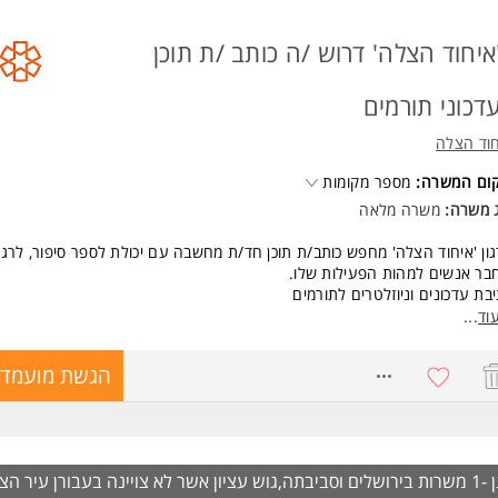
איחוד הצלה' דרוש /ה כותב /ת תוכן
דכוני תורמים
חוד הצלה
קום המשרה:
מספר מקומות
ג משרה:
משרה מלאה
ון 'איחוד הצלה' מחפש כותב/ת תוכן חד/ת מחשבה עם יכולת לספר סיפור, לרג
בר אנשים למהות הפעילות שלו.
בת עדכונים וניוזלטרים לתורמים
רת תכנים שיווקיים מותאמים לקהלים שונים
וד
...
וח קמפיינים תואמים שטח
דה בשיתוף פעולה עם צוותי שיווק, עיצוב ודיגיטל
8669497
הגשת מועמדו
ור שוטף בין השטח לבין עולם התוכן
שות:
יון מוכח בכתיבת תוכן שיווקי / דיגיטלי - חובה
ית רהוטה וניסוח ברמה גבוהה מאוד (אנגלית - יתרון)
ון אשר לא צויינה בעבורן עיר
לת הנעת פרויקטים עצמאית משלב הרעיון ועד לביצוע
הצג