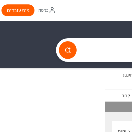
איקון
גיוס עובדים
כניסה
התחברות
 קרוב
2 ימים