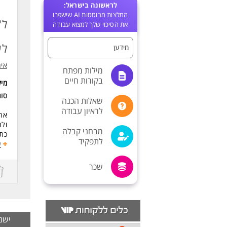
לראשונה בישראל:
המלצות מבוססות AI שישפרו
ל'
את הסיכוי שלך למצוא עבודה
לע
מידען
אי
מילות מפתח
בקורות חיים
מי
סו
שאלות הכנה
לראיון עבודה
ארג
ולח
מבחני קבלה
כתי
לתפקיד
יצי
ע
פית
עבו
שכר
חיב
דרי
ניס
עבר
ישנן -1 משרות בירושלים וסביבתה,גוש עצי
יכו