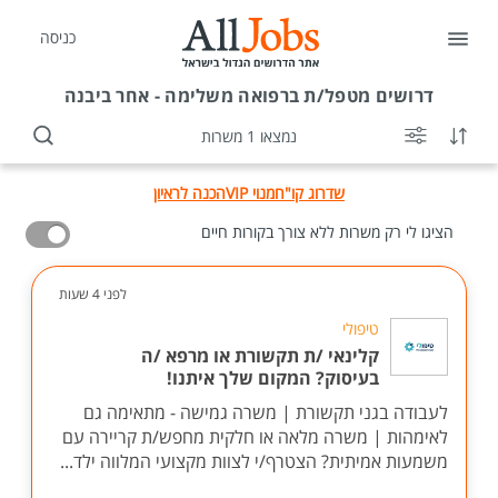
כניסה
דרושים
מטפל/ת ברפואה משלימה - אחר ביבנה
נמצאו 1 משרות
שדרוג קו"ח
מנוי VIP
הכנה לראיון
הציגו לי רק משרות ללא צורך בקורות חיים
לפני 4 שעות
טיפולי
קלינאי /ת תקשורת או מרפא /ה
בעיסוק? המקום שלך איתנו!
לעבודה בגני תקשורת | משרה גמישה - מתאימה גם
לאימהות | משרה מלאה או חלקית מחפש/ת קריירה עם
משמעות אמיתית? הצטרף/י לצוות מקצועי המלווה ילד...