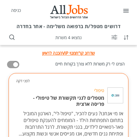
כניסה
דרושים
מטפל/ת ברפואה משלימה - אחר בחדרה
נמצאו 4 משרות
שדרוג קו"ח
מנוי VIP
הכנה לראיון
הציגו לי רק משרות ללא צורך בקורות חיים
לפני דקה
טיפולי
מטפלים לגני תקשורת של טיפולי -
פריסה ארצית
אז מי אנחנו? נעים להכיר, "טיפול-לי", הארגון המוביל
בתחום התפתחות הילד - המומחים להענקת טיפולים
פאר-רפואיים לילדים, בגני תקשורת. לרגל התרחבות
ופתיחת גנים חדשים, אנו מגייסים אנשי ונשות מקצוע...