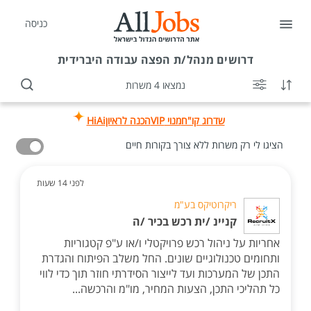
כניסה
דרושים
מנהל/ת הפצה עבודה היברידית
נמצאו 4 משרות
שדרוג קו"ח
מנוי VIP
הכנה לראיון
HiAi
הציגו לי רק משרות ללא צורך בקורות חיים
לפני 14 שעות
ריקרוטיקס בע"מ
קניינ /ית רכש בכיר /ה
אחריות על ניהול רכש פרויקטלי ו/או ע"פ קטגוריות
ותחומים טכנולוגיים שונים. החל משלב הפיתוח והגדרת
התכן של המערכות ועד לייצור הסידרתי חוזר תוך כדי לווי
כל תהליכי התכן, הצעות המחיר, מו"מ והרכשה...