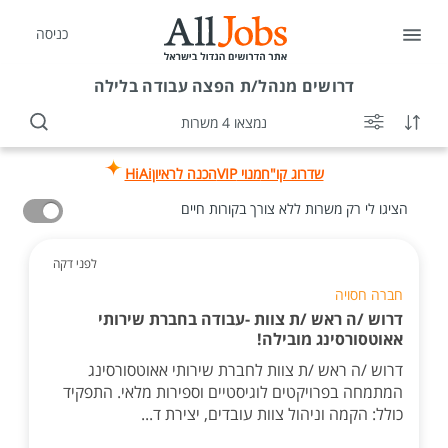
כניסה
דרושים
מנהל/ת הפצה עבודה בלילה
נמצאו 4 משרות
שדרוג קו"ח
מנוי VIP
הכנה לראיון
HiAi
הציגו לי רק משרות ללא צורך בקורות חיים
לפני דקה
חברה חסויה
דרוש /ה ראש /ת צוות -עבודה בחברת שירותי
אאוטסורסינג מובילה!
דרוש /ה ראש /ת צוות לחברת שירותי אאוטסורסינג
המתמחה בפרויקטים לוגיסטיים וספירות מלאי. התפקיד
כולל: הקמה וניהול צוות עובדים, יצירת ד...