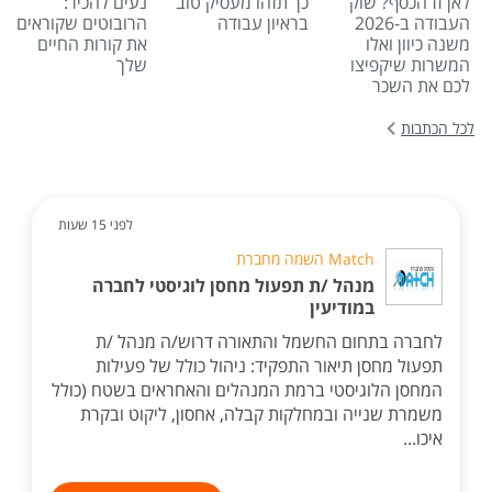
לאן זז הכסף? שוק
כך תזהו מעסיק טוב
נעים להכיר:
העבודה ב-2026
בראיון עבודה
הרובוטים שקוראים
משנה כיוון ואלו
את קורות החיים
המשרות שיקפיצו
שלך
לכם את השכר
לכל הכתבות
לפני 15 שעות
Match השמה מחברת
מנהל /ת תפעול מחסן לוגיסטי לחברה
במודיעין
לחברה בתחום החשמל והתאורה דרוש/ה מנהל /ת
תפעול מחסן תיאור התפקיד: ניהול כולל של פעילות
המחסן הלוגיסטי ברמת המנהלים והאחראים בשטח (כולל
משמרת שנייה ובמחלקות קבלה, אחסון, ליקוט ובקרת
איכו...