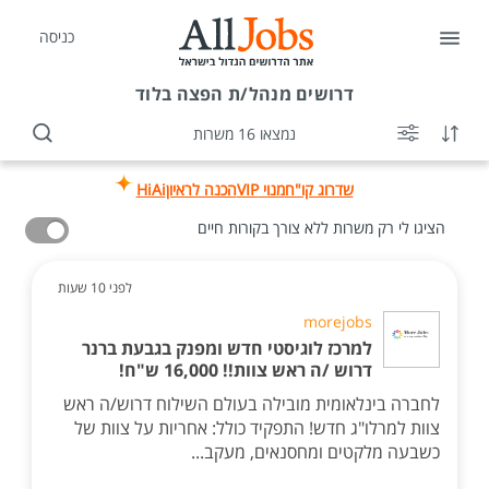
כניסה
דרושים
מנהל/ת הפצה בלוד
נמצאו 16 משרות
שדרוג קו"ח
מנוי VIP
הכנה לראיון
HiAi
הציגו לי רק משרות ללא צורך בקורות חיים
לפני 10 שעות
morejobs
למרכז לוגיסטי חדש ומפנק בגבעת ברנר
דרוש /ה ראש צוות!! 16,000 ש"ח!
לחברה בינלאומית מובילה בעולם השילוח דרוש/ה ראש
צוות למרלו"ג חדש! התפקיד כולל: אחריות על צוות של
כשבעה מלקטים ומחסנאים, מעקב...