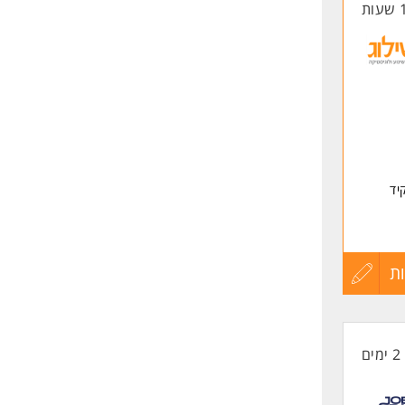
החיים
לפני
שליחה
יד
ת
עדכון
קורות
2 ימים
החיים
לפני