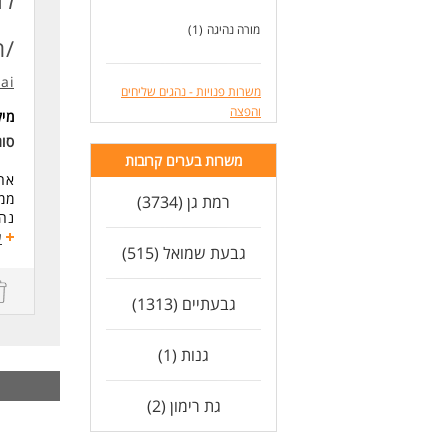
לח
שכר
מורה נהיגה
(1)
- שכר: -11,000
/ת
- 
- ס
.ai
- א
משרות פנויות - נהגים שליחים
- מ
והפצה
מי
סו
דרי
משרות בערים קרובות
- י
אחר
- ש
ממו
רמת גן (3734)
- מ
נהל
- י
ע
גבעת שמואל (515)
דרי
שלי
ראש
(הח
סדר
ודו
גבעתיים (1313)
יוז
במי
יכו
לסר
הבנ
גנות (1)
בנו
שלי
כא
לעוד
גת רימון (2)
לעוד