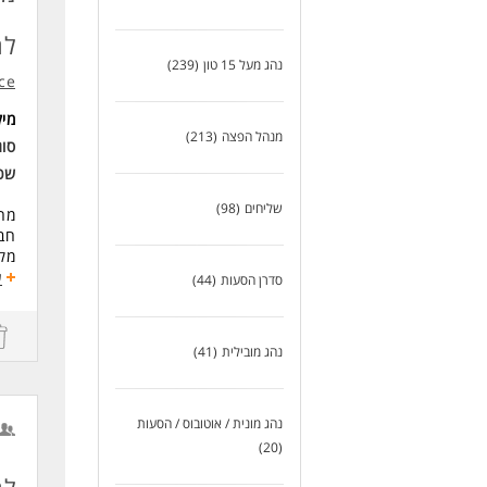
מה
רכב
לחב
הש
נהג מעל 15 טון
(239)
שעות 
ce
סבי
מי
דרי
מנהל הפצה
(213)
סוג
ריש
של
שכ
יכו
שליחים
(98)
אחר
מחפ
שמע
חבר
* ה
מקצ
ע
סדרן הסעות
(44)
לעו
(בה
תיא
נהג מובילית
(41)
- נ
- מ
- נ
- ה
נהג מונית / אוטובוס / הסעות
- נ
(20)
וכד