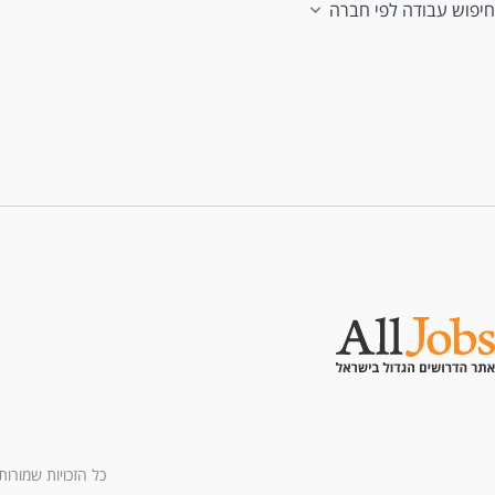
חיפוש עבודה לפי חברה
כל הזכויות שמורות לחברת All U Need בע"מ - בני ברמן 2, מגדל 