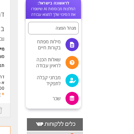
לראשונה בישראל:
המלצות מבוססות AI שישפרו
דר
את הסיכוי שלך למצוא עבודה
בפת
מנהל הפצה
וור
מילות מפתח
בקורות חיים
מי
סו
שאלות הכנה
לראיון עבודה
תנא
דרו
מבחני קבלה
א-
לתפקיד
00
ע
שכר
מוב
דרי
דרו
א-
00