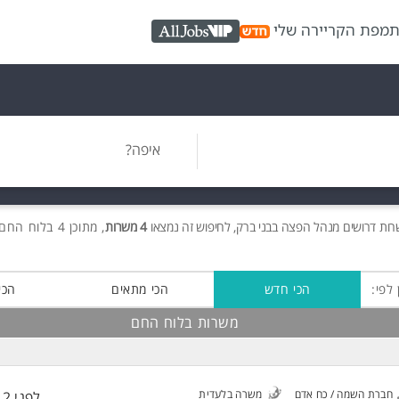
ת
מפת הקריירה שלי
AllJobs VIP
איפה?
רות
דרושים
מנהל הפצה בבני ברק, לחיפוש זה נמצאו
4 משרות
, מתוכן 4 בלוח החם חינם!
 לפי:
הכי חדש
הכי מתאים
הכי
משרות בלוח החם
חברת השמה / כח אדם
משרה בלעדית
לפני 12 שעות