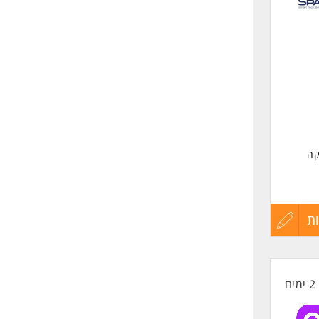
שליחה
קה
משי ושכר של 9,000-11,000
ת
עדכון
קורות
2 ימים
החיים
ת
לפני