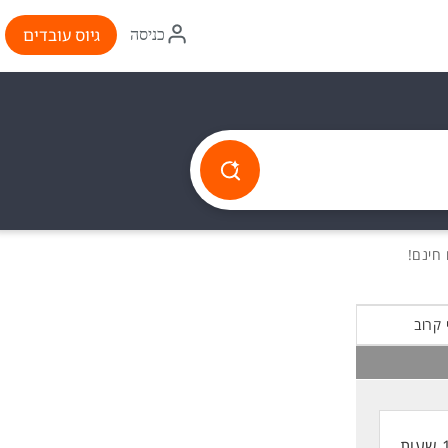
איקון
גיוס עובדים
כניסה
התחברות
 קרוב