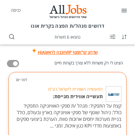
כניסה
דרושים
מנהל/ת הפצה בקרית אונו
נמצאו 6 משרות
שדרוג קו"ח
מנוי VIP
הכנה לראיון
HiAi
הציגו לי רק משרות ללא צורך בקורות חיים
לפני יום
התעשייה האווירית לישראל בע"מ
תעשייה אווירית מגייסת:
קצת על התפקיד: מנהל /ת ספקי האוויוניקה התפקיד
כולל: ניהול שוטף של ספקי אוויוניקה בארץ ובעולם, כולל
בניית מערכות יחסים ארוכות טווח. הערכת ביצועי ספקים
באמצעות מדדי KPI כגון איכות, זמני ...