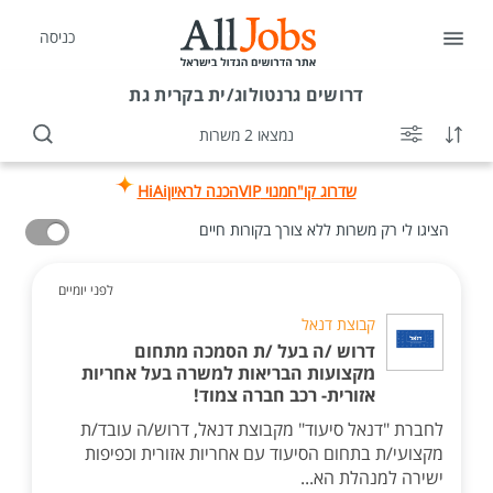
כניסה
דרושים
גרנטולוג/ית בקרית גת
נמצאו 2 משרות
שדרוג קו"ח
מנוי VIP
הכנה לראיון
HiAi
הציגו לי רק משרות ללא צורך בקורות חיים
לפני יומיים
קבוצת דנאל
דרוש /ה בעל /ת הסמכה מתחום
מקצועות הבריאות למשרה בעל אחריות
אזורית- רכב חברה צמוד!
לחברת "דנאל סיעוד" מקבוצת דנאל, דרוש/ה עובד/ת
מקצועי/ת בתחום הסיעוד עם אחריות אזורית וכפיפות
ישירה למנהלת הא...