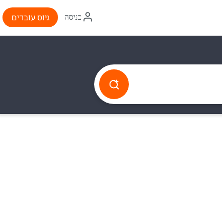
איקון
גיוס עובדים
כניסה
התחברות