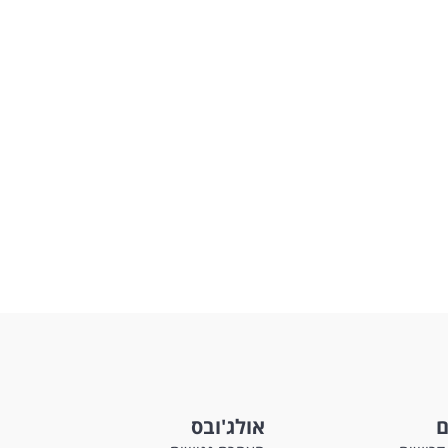
ם
אולג'ובס