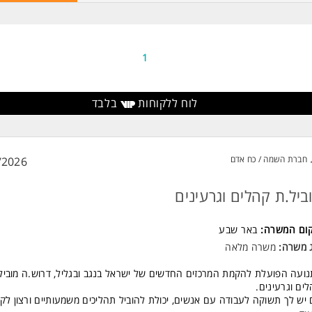
ית מערכת חוגים אחר הצהרים וליווי בעלי התפקידים.
יות על כיתת המכינה הפועלת בפנימייה.
יות על דירות הבוגרים של הפנימייה.
ית תכנון שנתי לפנימייה.
דה מול גורמי חוץ יחד עם מנהל הפנימייה.
1
יות על בעלי התפקידים הרוחביים.
שות:
לוח ללקוחות
בלבד
יון בעבודה פנימייתית.
ר אקדמי בעולם החינוך והטיפול המשרה מיועדת לנשים ולגברים כאחד.
ד משרות ומידע על עמותת יחדיו >
חברת השמה / כח אדם
/2026
ביל.ת קהלים וגרעינים
קום המשרה:
באר שבע
ג משרה:
משרה מלאה
ועה הפועלת להקמת המרכזים החדשים של ישראל בנגב ובגליל, דרוש.ה מוביל
ים וגרעינים.
יש לך תשוקה לעבודה עם אנשים, יכולת להוביל תהליכים משמעותיים ורצון לק