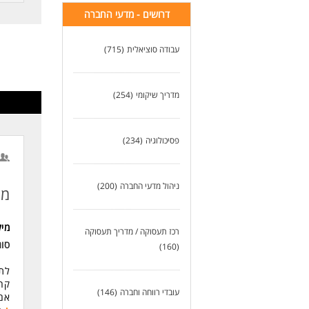
בני
דרושים - מדעי החברה
אחר
אחר
בני
עבודה סוציאלית
(715)
עבו
אחר
דרי
מדריך שיקומי
(254)
ניס
תוא
פסיכולוגיה
(234)
לעו
ניהול מדעי החברה
(200)
מו
מי
רכז תעסוקה / מדריך תעסוקה
סו
(160)
לתנ
קהל
עובדי רווחה וחברה
(146)
אם 