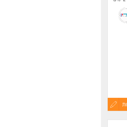
ת
עדכון
קורות