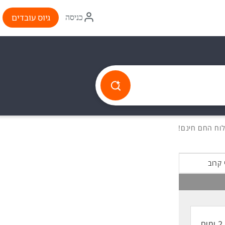
איקון
גיוס עובדים
כניסה
התחברות
 קרוב
2 ימים