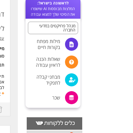
לראשונה בישראל:
המלצות מבוססות AI שישפרו
דר
את הסיכוי שלך למצוא עבודה
מנהל פרויקטים במדעי
לע
החברה
עמו
מילות מפתח
בקורות חיים
מי
סו
שאלות הכנה
לראיון עבודה
תנא
תיא
מבחני קבלה
אנו
לתפקיד
לב 
ובנ
ע
שכר
הזד
להו
דרי
דרי
תוא
ניסיון ניהול