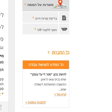
ניס
משרות על המפה
היכ
ניס
לע
יכו
בדיקת קורות חיים
* ה
הפוך ללקוח VIP
לעו
פנ
עמו
כל החברות
מי
סו
כל המידע למציאת עבודה
תנא
להשיב נכון: "ספר לי על עצמך"
שימו בכיס וצאו לראיון:
הוצ
התשובה המושלמת לשאלה
סגן
שמצ...
ויצ
ע
קרא עוד
>
סגן
לכתבות נוספות
>
תחו
ליו