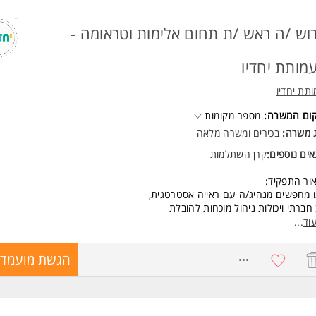
וש /ה ראש /ת תחום אלימות וטראומה -
מותת יחדיו
תת יחדיו
קום המשרה:
מספר מקומות
ג משרה:
בכירים
ו
משרה מלאה
ים נוספים:
קרן השתלמות
ור התפקיד:
 מחפשים מנהיג/ה עם ראייה אסטרטגית,
חברתי ויכולות ניהול מוכחות להובלת
יית תחום האלימות והטראומה
וד
...
מנות להצטרף לפורום הניהולי הבכיר של הארגון,
ביל תהליכי עומק טיפוליים ולעצב מודלים חדשניים של שיקום והגנה
8643157
הגשת מועמדו
שות:
שות התפקיד:
ר ראשון ושני בעבודה סוציאלית.
י של 5 שנים לפחות בהובלת מסגרות רווחה מורכבות או צוותים טיפוליים.