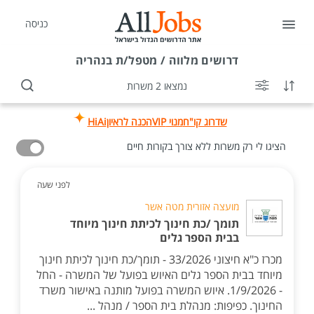
כניסה
דרושים
מלווה / מטפל/ת בנהריה
נמצאו 2 משרות
שדרוג קו"ח
מנוי VIP
הכנה לראיון
HiAi
הציגו לי רק משרות ללא צורך בקורות חיים
לפני שעה
מועצה אזורית מטה אשר
תומך /כת חינוך לכיתת חינוך מיוחד
בבית הספר גלים
מכרז כ"א חיצוני 33/2026 - תומך/כת חינוך לכיתת חינוך
מיוחד בבית הספר גלים האיוש בפועל של המשרה - החל
- 1/9/2026. איוש המשרה בפועל מותנה באישור משרד
החינוך. כפיפות: מנהלת בית הספר / מנהל ...