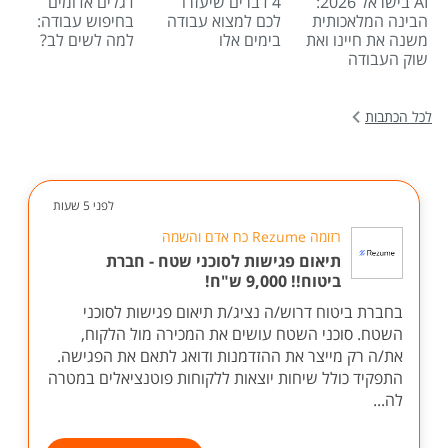
AI בישראל 2026:
4 דברים שיעזרו
דגלים אדומים
הבינה המלאכותית
לכם למצוא עבודה
בחיפוש עבודה:
משנה את חיינו ואת
בימים אלו
למה לשים לב?
שוק העבודה
לכל הכתבות
לפני 5 שעות
רזומה Rezume כח אדם והשמה
תיאום פגישות לסוכני שטח - חברת
ביטוח!! 9,000 ש"ח!
בחברת ביטוח דרוש/ה נציג/ת תיאום פגישות לסוכני
השטח. סוכני השטח עושים את המכירה מול הלקוח,
את/ה רק מייצר את ההזדמנות ודואג לתאם את הפגישה.
התפקיד כולל שיחות יוצאות ללקוחות פוטנציאלים במטרה
לה...