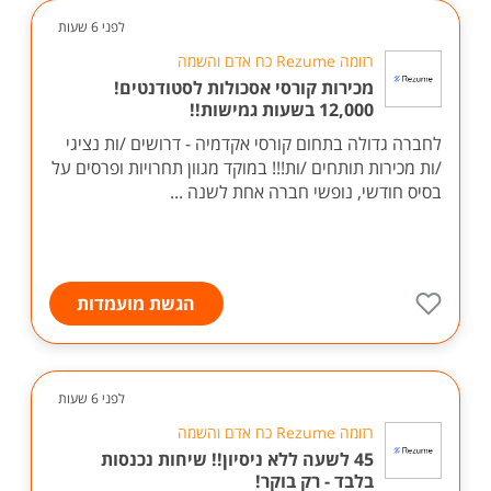
לפני 6 שעות
רזומה Rezume כח אדם והשמה
מכירות קורסי אסכולות לסטודנטים!
12,000 בשעות גמישות!!
לחברה גדולה בתחום קורסי אקדמיה - דרושים /ות נציגי
/ות מכירות תותחים /ות!!! במוקד מגוון תחרויות ופרסים על
בסיס חודשי, נופשי חברה אחת לשנה ...
הגשת מועמדות
לפני 6 שעות
רזומה Rezume כח אדם והשמה
45 לשעה ללא ניסיון!! שיחות נכנסות
בלבד - רק בוקר!