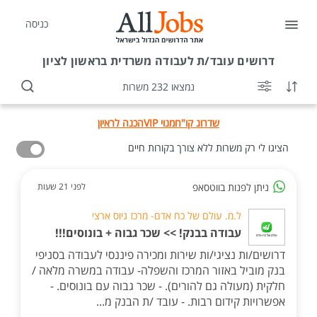
כניסה
דרושים
עובד/ת לעבודה משרדית בראשון לציון
נמצאו 232 משרות
שדרוג קו"ח
מנוי VIP
הכנה לראיון
הציגו לי רק משרות ללא צורך בקורות חיים
ניתן לפנות בווטסאפ
לפני 21 שעות
ל.מ. עולם של כח אדם- מרכז גיוס ארצי
עבודה בבנק! >> שכר גבוה + בונוסים!!!
דרושים/ות נציגי/ות שירות ומכירה פיננסי לעבודה בסניפי
בנק מוביל באזור המרכז והשפלה- עבודה במשרה מלאה /
חלקית (מעולה גם להורים). - שכר גבוה עם בונוסים. -
אפשרויות קידום רבות. - עובד /ת הבנק מ...