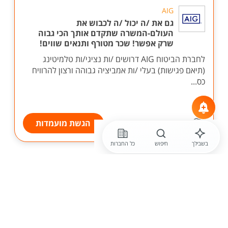
AIG
גם את /ה יכול /ה לכבוש את
העולם-המשרה שתקדם אותך הכי גבוה
שרק אפשר! שכר מטורף ותנאים שווים!
לחברת הביטוח AIG דרושים /ות נציגי/ות טלמיטינג
(תיאם פגישות) בעלי /ות אמביציה גבוהה ורצון להרוויח
כס...
הגשת מועמדות
בשבילך
חיפוש
כל החברות
לפני 6 שעות
חברה חסויה
שירות לקוחות בלבד ללא מכירות - 8,000 שח
בחודש!