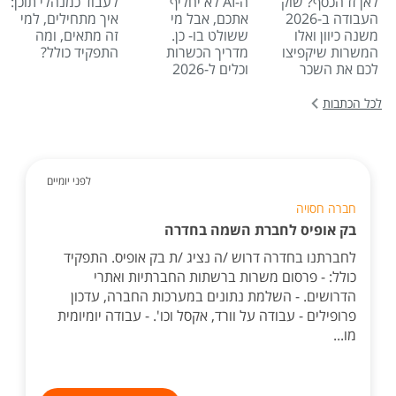
לאן זז הכסף? שוק
ה-AI לא יחליף
לעבוד כמנהלי תוכן:
העבודה ב-2026
אתכם, אבל מי
איך מתחילים, למי
משנה כיוון ואלו
ששולט בו- כן.
זה מתאים, ומה
המשרות שיקפיצו
מדריך הכשרות
התפקיד כולל?
לכם את השכר
וכלים ל-2026
לכל הכתבות
לפני יומיים
חברה חסויה
בק אופיס לחברת השמה בחדרה
לחברתנו בחדרה דרוש /ה נציג /ת בק אופיס. התפקיד
כולל: - פרסום משרות ברשתות החברתיות ואתרי
הדרושים. - השלמת נתונים במערכות החברה, עדכון
פרופילים - עבודה על וורד, אקסל וכו'. - עבודה יומיומית
מו...