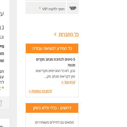
הפוך ללקוח VIP
עו
גב
כל החברות
ce
מי
כל המידע למציאת עבודה
סוג
5 טיפים לכתיבת מכתב מקדים
שכ
מנצח
נכון, לא כל המגייסים מקדישים
חבר
זמן לקריאת מכתב מק...
עבו
להו
קרא עוד
>
ע
לכתבות נוספות
>
תיא
- ס
- ס
דרושים - כללי וללא ניסיון
- ה
- ע
- מ
מתאים גם לחיילים משוחררים