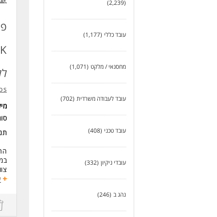
(2,239)
שכר
- שכר 000-10,000
פק
- ה
- ע
עובד כללי
(1,177)
- מ
דרי
מחסנאי / מלקט
(1,071)
- נ
לל
- ק
- ש
bs
- נ
עובד לעבודה משרדית
(702)
- נ
מי
- ח
סוג
- ר
עובד טכני
(408)
תנא
שלי
התפ
(הח
במנ
ודו
עובדי ניקיון
(332)
צו
במי
היקף מ
ע
לסר
ניתן
בנו
נהג ב
(246)
כא
+ ק
לעוד
אפי