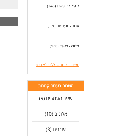
ריא
קופאי / קופאית
(143)
דרי
לא 
עבודה מועדפת
(130)
לעוד
מלווה / מטפל
(120)
משרות פנויות - כללי וללא ניסיון
משרות בערים קרובות
שער העמקים (9)
אלונים (10)
אורנים (3)