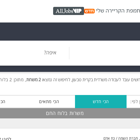
ת
מפת הקריירה שלי
AllJobs VIP
איפה?
ושים
עובד לעבודה משרדית בקרית טבעון, לחיפוש זה נמצאו
2 משרות
, מתוכן 2 בלוח החם חינם!
 לפי:
הכי חדש
הכי מתאים
הכי
משרות בלוח החם
חברת השמה / כח אדם
לפני 2 שעות