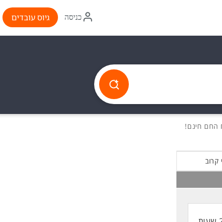
איקון
גיוס עובדים
כניסה
התחברות
 קרוב