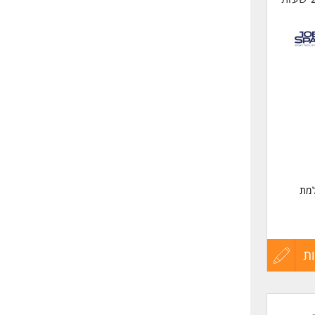
למת
ת
עדכון
קורות