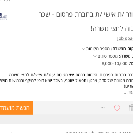
זר /ת אישי /ת בחברת פרסום - שכר
וה לחצי משרה!
Job spa
קום המשרה:
מספר מקומות
 משרה:
מספר סוגים
ר:
8,000-10,000
ה בתחום הפרסום והיזמות ברמת ישי מגייסת עוזר/ת אישי/ת לחצי משרה
דה מגוונת של סדר, ארגון ותפעול שוטף, בשכר יוצא דופן להיקף ובגמישות מוש
רים!
וד
...
ור התפקיד:
יוע אישי שוטף בניהול החברה.
8767071
הגשת מועמדו
דר וארגון ברמה גבוהה.
כנת הצעות מחיר.
בודה מול חשבונות בנק ודרישות תשלום.
שימות אדמיניסטרטיביות מגוונות.