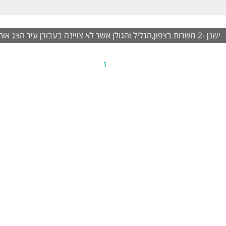
יון קצר ומתחילים! שלחו קורות חיים! הדר
שות:
ישנן -2 משרות בצפון,הגליל והגולן אשר לא צויינה בעבורן עיר
דרוש ניסיון קודם! המשרה מיועדת לנשים ולגברים כאחד.
הצג אות
 משרות ומידע על morejobs >
1