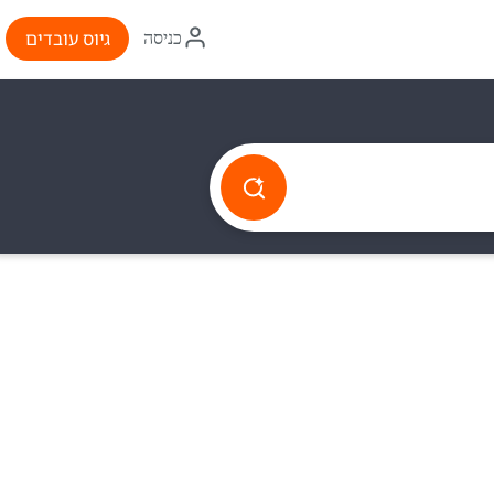
איקון
גיוס עובדים
כניסה
התחברות