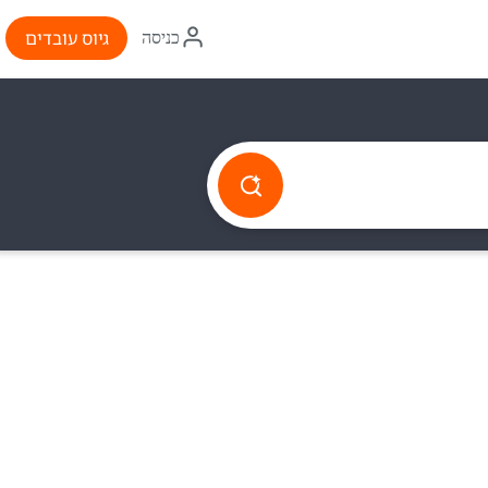
איקון
גיוס עובדים
כניסה
התחברות