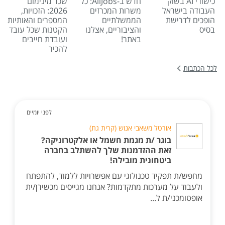
כישורי AI בשוק
חדש ב-AllJobs: כל
שכר מינימום
העבודה בישראל
משרות המכרזים
2026: הזכויות,
הופכים לדרישת
הממשלתיים
המספרים והאותיות
בסיס
והציבוריים, אצלנו
הקטנות שכל עובד
באתר!
ועובדת חייבים
להכיר
לכל הכתבות
לפני יומיים
אורטל משאבי אנוש (קרית גת)
בוגר /ת מגמת חשמל או אלקטרוניקה?
זאת ההזדמנות שלך להשתלב בחברה
ביטחונית מובילה!
מחפש/ת תפקיד טכנולוגי עם אפשרויות ללמוד, להתפתח
ולעבוד על מערכות מתקדמות? אנחנו מגייסים מכשירן/ית
אופטומכני/ת ל...