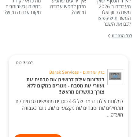
לאן זז הכסף? שוק
איך יודעים שהגיע
מה כדאי לקחת
העבודה ב-2026
הזמן לחפש עבודה
בחשבון כשבוחרים
משנה כיוון ואלו
חדשה?
מקום עבודה חדש?
המשרות שיקפיצו
לכם את השכר
לכל הכתבות
לפני 3 ימים
ברק שירותים - Barak Services
למלונות אילת דרושים /ות טבחים /ות
ועוזרי /ות מטבח - מגורים במקום ללא
צורך בתשלום מראש!!
למלונות אילת ברמה של 4-5 כוכבים מחפשים טבחים /ות
מתחילים /ות וטבחים /ות מקצועיים /ות. מוכר כעבודה
מועדפ...