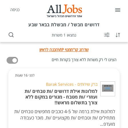
כניסה
דרושים
מבשל / מבשלת בבאר שבע
נמצאו 1 משרות
שדרוג קו"ח
מנוי VIP
הכנה לראיון
הציגו לי רק משרות ללא צורך בקורות חיים
לפני 16 שעות
ברק שירותים - Barak Services
למלונות אילת דרושים /ות טבחים /ות
ועוזרי /ות מטבח - מגורים במקום ללא
צורך בתשלום מראש!!
למלונות אילת ברמה של 4-5 כוכבים מחפשים טבחים /ות
מתחילים /ות וטבחים /ות מקצועיים /ות. מוכר כעבודה
מועדפ...