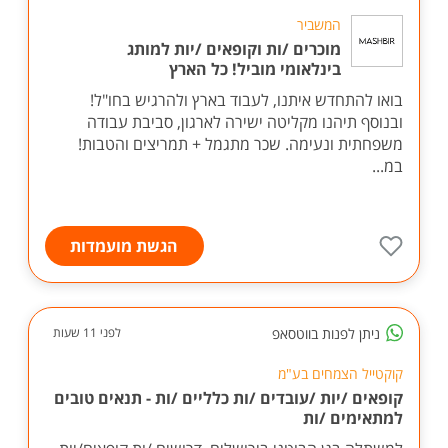
המשביר
מוכרים /ות וקופאים /יות למותג
בינלאומי מוביל! כל הארץ
בואו להתחדש איתנו, לעבוד בארץ ולהרגיש בחו"ל!
ובנוסף תיהנו מקליטה ישירה לארגון, סביבת עבודה
משפחתית ונעימה. שכר מתגמל + תמריצים והטבות!
במ...
הגשת מועמדות
ניתן לפנות בווטסאפ
לפני 11 שעות
קוקטייל הצמחים בע"מ
קופאים /יות /עובדים /ות כלליים /ות - תנאים טובים
למתאימים /ות