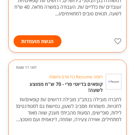
למשתלה בגן הבוטני בירושלים, דרושים /ות קופאים/יות
/עובדים /ות כלליים /ות. העבודה במשרה מלאה. 40 ש"ח
לשעה. תנאים טובים למתאימים/ו...
הגשת מועמדות
לפני 11 שעות
רזומה Rezume כח אדם והשמה
קופאים בדיוטי פרי - 70 ש"ח ממוצע
לשעה!
לחברה מובילה בנתב"ג מובילה דרושים /ות קופאים/ות
לחנויות. משמרות מסביב לשעון, גמישות גם לסטודנטים!
לילות, סופ"שים, הסעות מהבית!! מענק שווה מאוד
למתחילים. אווירה צעירה, שמחה, דינאמית ועם פוטנצ...