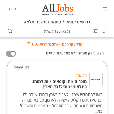
כניסה
דרושים
קופאי / קופאית משרה מלאה
נמצאו 120 משרות
שדרוג קו"ח
מנוי VIP
הכנה לראיון
HiAi
הציגו לי רק משרות ללא צורך בקורות חיים
לפני שעתיים
המשביר
מוכרים /ות וקופאים /יות למותג
בינלאומי מוביל! כל הארץ
בואו להתחדש איתנו, לעבוד בארץ ולהרגיש בחו"ל!
ובנוסף תיהנו מקליטה ישירה לארגון, סביבת עבודה
משפחתית ונעימה. שכר מתגמל + תמריצים והטבות!
במ...