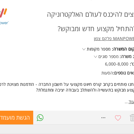
שות:
רה מקצועית ופיתוח מנהלים - עלינו!
יון בהובלת צוותים ועבודה עם לקוחות - יתרון
צים להיכנס לעולם האלקטרוניקה
נות למשרה מלאה / משמרות המשרה מיועדת לנשים ולגברים כאחד.
התחיל מקצוע חדש ומבוקש?
ד משרות ומידע על איקאה >
MANPO פלקס צפון
קום המשרה:
מספר מקומות
 משרה:
מספר סוגים
ר:
6,000-8,000
ים נוספים:
הסעות
נו פותחים בקרוב קורס חיווט מקצועי על חשבון החברה - הזדמנות מצוינת לרכ
וע מבוקש בתעשייה ולהשתלב בעבודה יציבה ומתגמלת?
 מחכה לכם בקורס?
וד
...
כשרה מקצועית מלאה מאפס - ללא צורך בניסיון קודם
ימוד תחום החיווט והאלקטרוניקה בסביבה טכנולוגית
8766028
הגשת מועמדו
יווי מקצועי לאורך כל הדרך
הוא חיווט?