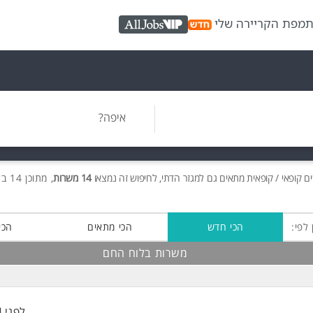
ת
מפת הקריירה שלי
AllJobs VIP
איפה?
ים
קופאי / קופאית מתאים גם למגזר הדתי, לחיפוש זה נמצאו
14 משרות
, מתוכן 14 בלוח החם חינם!
 לפי:
הכי חדש
הכי מתאים
הכי
משרות בלוח החם
לפני 4 שעות