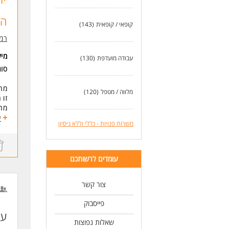
לעו
הא
קופאי / קופאית
(143)
רמי
מי
עבודה מועדפת
(130)
סוג
מח
מלווה / מטפל
(120)
זו 
מה 
* נ
ע
משרות פנויות - כללי וללא ניסיון
* ה
* א
* ע
עומדים לרשותכם
דרי
-ני
-אח
צור קשר
-מו
פייסבוק
לעו
עב
שאלות נפוצות