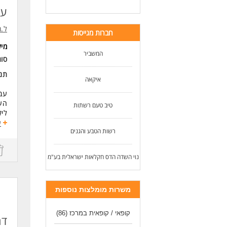
עו
ל.מ
חברות מגייסות
מי
המשביר
סוג
תנא
איקאה
עבו
העב
טיב טעם רשתות
ליקו
ע
רשות הטבע והגנים
תנא
שכר 37 
נוי השדה הדס חקלאות ישראלית בע"מ
הסע
אוו
מש
משרות מומלצות נוספות
דרי
התח
קופאי / קופאית במרכז
(86)
ללא
דר