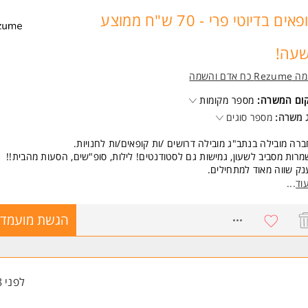
יון ניהולי קודם
יון בתחום המזון
קופאים בדיוטי פרי - 70 ש"ח ממוצע
יון במתן שירות פרונטלי - יתרון
זמינות למשרה מלאה ונכונות לעבודה במשמרות: 6 ימים בשבוע, משמרות בו
עה!
ור המשרה מיועדת לנשים ולגברים כאחד.
Re כח אדם והשמה
ד משרות ומידע על איקאה >
קום המשרה:
מספר מקומות
 משרה:
מספר סוגים
רה מובילה בנתב"ג מובילה דרושים /ות קופאים/ות לחנויות.
רות מסביב לשעון, גמישות גם לסטודנטים! לילות, סופ"שים, הסעות מהבית!!
ק שווה מאוד למתחילים.
ירה צעירה, שמחה, דינאמית ועם פוטנציאל להתקדם לתפקידים בעלי /ות אופי נ
וד
...
יד.
ל להתאים גם לסטודנטים ואמהות.
8243516
הגשת מועמדו
שרה מקצועית על חשבון החברה.
שות:
יינטציה שירותית המשרה מיועדת לנשים ולגברים כאחד.
לפני 8 שעות
 משרות ומידע על רזומה Rezume כח אדם והשמה >