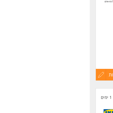
שליחה
ת
עדכון
קורות
1 ימים
החיים
לפני