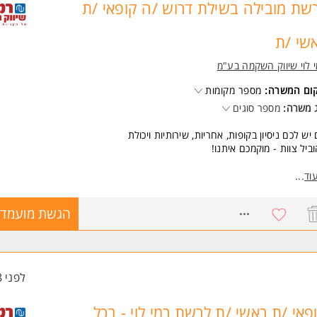
שת מובילה בשילת דרוש /ה קופאי /ת
שי /ת
 לוי שיווק השקמה בע"מ
קום המשרה:
מספר מקומות
 משרה:
מספר סוגים
יש לכם ניסיון בקופות, אחריות, שירותיות ויכולת
ביל צוות - מוקמכם איתנו!
שרה כוללת:
וד
...
יות על פתיחה וסגירה של הקופות ובקרה על פעילותן השוטפת.
 שירות ללקוחות ומתן מענה מקצועי ואדיב לפניות הלקוחות.
8766310
הגשת מועמדו
ול בבעיות ותקלות בקופה ומתן פתרונות בזמן אמת.
יות על ספירות קופה, זיכויים, החזרות ובקרת כספים.
שות:
יון בניהול עובדים.
לפני 8 שעות
יון קודם בתחום הקופות.
נות לעבודה במשמרות. המשרה מיועדת לנשים ולגברים כאחד.
פאי /ת ראשי /ת לרשת רמי לוי - בכל