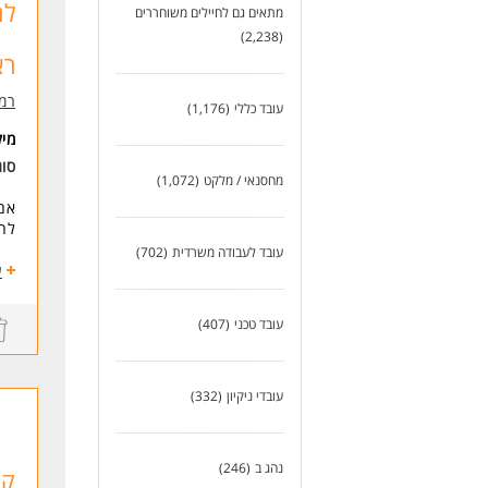
לר
מתאים גם לחיילים משוחררים
(2,238)
רא
רמי
עובד כללי
(1,176)
מי
סוג
מחסנאי / מלקט
(1,072)
אם 
להו
עובד לעבודה משרדית
(702)
המ
ע
אחר
מתן
עובד טכני
(407)
טיפ
אחר
דרי
עובדי ניקיון
(332)
ניס
ניס
נכו
נהג ב
(246)
קו