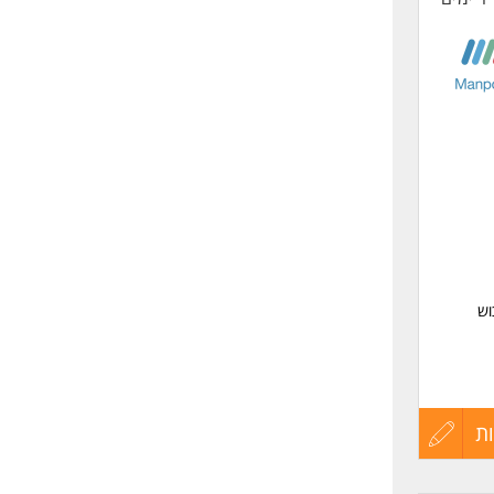
החיים
לפני
שליחה
וש
ת
עדכון
קורות