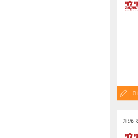
לפני
שליחה
ת
עדכון
קורות
החיים
לפני