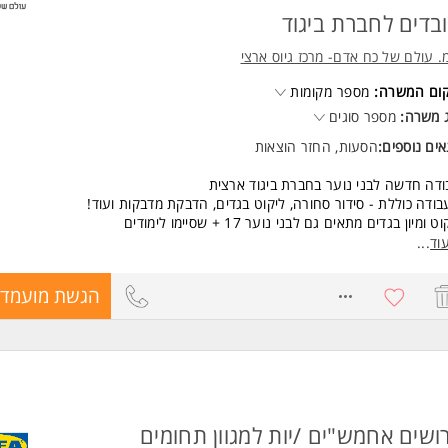
בדים לחברת ביגוד
. עולם של כח אדם- מרכז גיוס ארצי
קום המשרה:
מספר מקומות
 משרה:
מספר סוגים
ים נוספים:
הסעות, החזר הוצאות
דה חדשה לבני נוער בחברת ביגוד ארצית
ודה כוללת - סידור סחורה, ליקוט בגדים, הדבקת מדבקות ועוד!
ט ומיון בגדים מתאים גם לבני נוער 17 + שסיימו לימודים
וד
...
ים מעולים:
8362579
הגשת מועמדו
שח לשעה
ות מכל אזור חדרה והסביבה + ואדי ערה
ירה משפחתית ונעימה הכשרה במקום
מרת ערב!
שות:
לה מיידית
 נסיון קודם! המשרה מיועדת לנשים ולגברים כאחד.
ושים אחמש"ים /יות למגוון תחומים