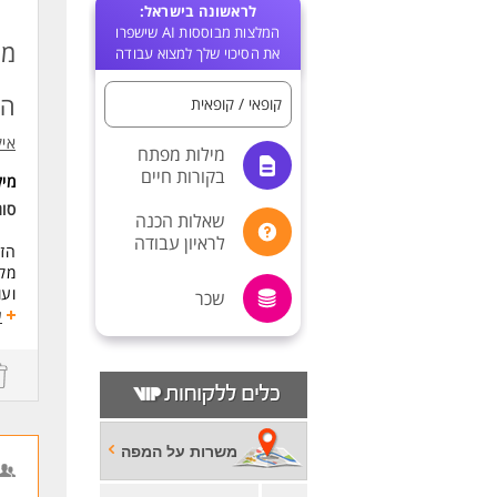
לראשונה בישראל:
המלצות מבוססות AI שישפרו
מנ
את הסיכוי שלך למצוא עבודה
המ
קופאי / קופאית
אי
מילות מפתח
בקורות חיים
מי
סוג
שאלות הכנה
לראיון עבודה
הזד
מקצ
ועו
שכר
ע
אנח
המ
מה 
ניה
אח
משרות על המפה
דרי