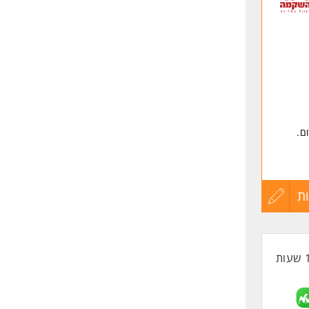
שליחה
ם.
ת
עדכון
קורות
החיים
לפני