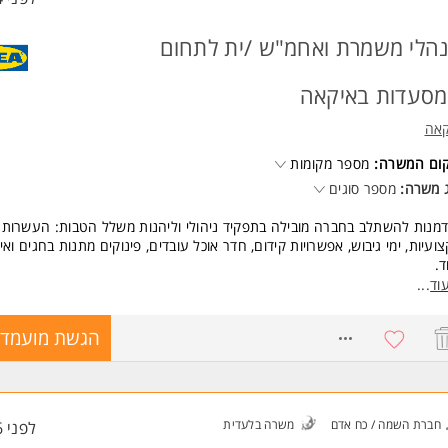
הלי משמרת ואחמ"ש /ית לתחום
סעדות באיקאה
קאה
קום המשרה:
מספר מקומות
 משרה:
מספר סוגים
מנות להשתלב בחברה מובילה בתפקיד ניהולי וליהנות משלל הטבות: העשרות
ועיות, ימי גיבוש, אפשרויות קידום, חדר אוכל עובדים, פינוקים מתנות בחגים ואי
ד.
וד
...
נו מגייסים לחנויות שלנו בבאר שבע, קריית אתא ובאשתאול אחמ"שים לתחום
סעדות
8259044
הגשת מועמדו
כולל התפקיד?
ול צוות העובדים ותפעול כל עמדות המסעדה במהלך המשמרת.
ריות על תפקוד עמדות המסעדה
חברת השמה / כח אדם
משרה בלעדית
לפני 6 שעות
שות: