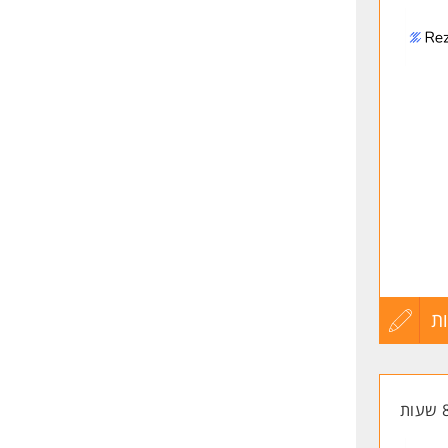
לפני
קר וערב לפי
שליחה
יהולי
ת
עדכון
קורות
החיים