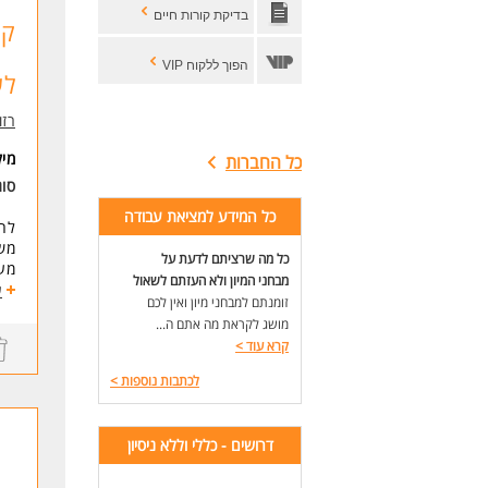
ניס
בדיקת קורות חיים
ניס
ניס
הפוך ללקוח VIP
לש
סיד
רזומה zume
לעו
מי
כל החברות
סוג
כל המידע למציאת עבודה
לחב
משמ
כל מה שרציתם לדעת על
מענ
מבחני המיון ולא העזתם לשאול
אוו
ע
זומנתם למבחני מיון ואין לכם
בעת
מושג לקראת מה אתם ה...
יכו
קרא עוד
>
הכ
לכתבות נוספות
>
דרי
אור
דרושים - כללי וללא ניסיון
לעוד