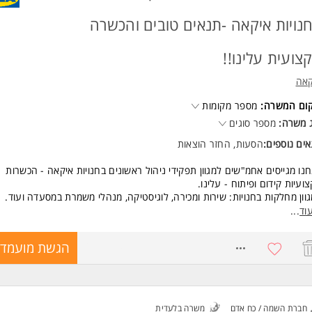
ד משרות ומידע על ל.מ. עולם של כח אדם- מרכז גיוס ארצי >
נויות איקאה -תנאים טובים והכשרה
צועית עלינו!!
קאה
קום המשרה:
מספר מקומות
 משרה:
מספר סוגים
ים נוספים:
הסעות, החזר הוצאות
נו מגייסים אחמ"שים למגוון תפקידי ניהול ראשונים בחנויות איקאה - הכשרות
ועיות קידום ופיתוח - עלינו.
וון מחלקות בחנויות: שירות ומכירה, לוגיסטיקה, מנהלי משמרת במסעדה ועוד.
וד
...
מנות לתפקיד ניהולי ראשון שימנף את היכולות שלך, עם הכשרות וליווי ובנוסף ל
אים מעולים, אווירה טובה וכמובן להתפנק: חדר אוכל מפנק לעובדים, הנחות ק
8617709
הגשת מועמדו
ויות, שלל מתנות בחגים ואירועים, אירועי גיבוש מנהלים, החזר הוצאות, תמריץ 
י רווחה ועוד
רה באחת מחנויות: נתניה/ ראשל"צ/ אשתאול (בית שמש) /באר שבע
חברת השמה / כח אדם
משרה בלעדית