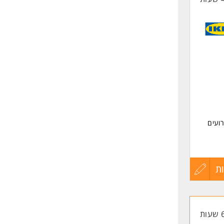
רועים
ת
עדכון
קורות
החיים