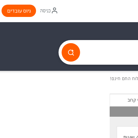
איקון
גיוס עובדים
כניסה
התחברות
 קרוב