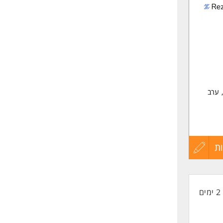
לפני
שליחה
 ערב
ת
עדכון
קורות
רים
2 ימים
החיים
לפני