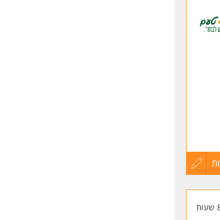
לפני
שליחה
ת
עדכון
קורות
החיים