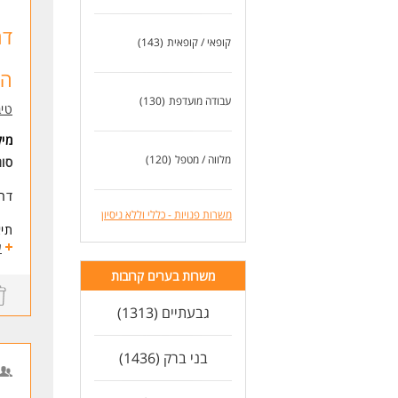
לעוד
דר
קופאי / קופאית
(143)
החי
עבודה מועדפת
(130)
טי
מי
מלווה / מטפל
(120)
סוג
דרו
משרות פנויות - כללי וללא ניסיון
תיא
- ס
ע
- מ
משרות בערים קרובות
- ש
גבעתיים (1313)
תנא
- עבוד
- מ
בני ברק (1436)
- שכר:
- ב