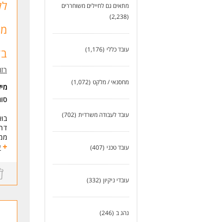
מתאים גם לחיילים משוחררים
(2,238)
מל
עובד כללי
(1,176)
בד
רזומה zume
מחסנאי / מלקט
(1,072)
מי
סו
עובד לעבודה משרדית
(702)
בוא
דרו
ממוצע 
הס
ע
עובד טכני
(407)
גמי
עבו
מתנ
עובדי ניקיון
(332)
ואו
דרי
מוט
נהג ב
(246)
אין