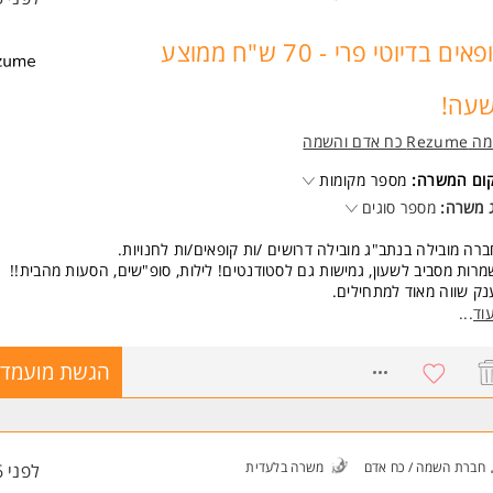
קופאים בדיוטי פרי - 70 ש"ח ממוצע
עה!
Re כח אדם והשמה
קום המשרה:
מספר מקומות
 משרה:
מספר סוגים
רה מובילה בנתב"ג מובילה דרושים /ות קופאים/ות לחנויות.
רות מסביב לשעון, גמישות גם לסטודנטים! לילות, סופ"שים, הסעות מהבית!!
ק שווה מאוד למתחילים.
ירה צעירה, שמחה, דינאמית ועם פוטנציאל להתקדם לתפקידים בעלי /ות אופי נ
וד
...
יד.
ל להתאים גם לסטודנטים ואמהות.
8526347
הגשת מועמדו
שרה מקצועית על חשבון החברה.
שות:
יינטציה שירותית המשרה מיועדת לנשים ולגברים כאחד.
חברת השמה / כח אדם
משרה בלעדית
לפני 6 שעות
 משרות ומידע על רזומה Rezume כח אדם והשמה >