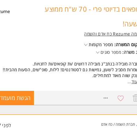
קופאים בדיוטי פרי - 70 ש"ח ממוצע
עה!
Re כח אדם והשמה
קום המשרה:
מספר מקומות
 משרה:
מספר סוגים
רה מובילה בנתב"ג מובילה דרושים /ות קופאים/ות לחנויות.
רות מסביב לשעון, גמישות גם לסטודנטים! לילות, סופ"שים, הסעות מהבית!!
ק שווה מאוד למתחילים.
ירה צעירה, שמחה, דינאמית ועם פוטנציאל להתקדם לתפקידים בעלי /ות אופי נ
וד
...
יד.
ל להתאים גם לסטודנטים ואמהות.
8243516
הגשת מועמדו
שרה מקצועית על חשבון החברה.
שות:
יינטציה שירותית המשרה מיועדת לנשים ולגברים כאחד.
חברת השמה / כח אדם
לפני 7 שעות
 משרות ומידע על רזומה Rezume כח אדם והשמה >