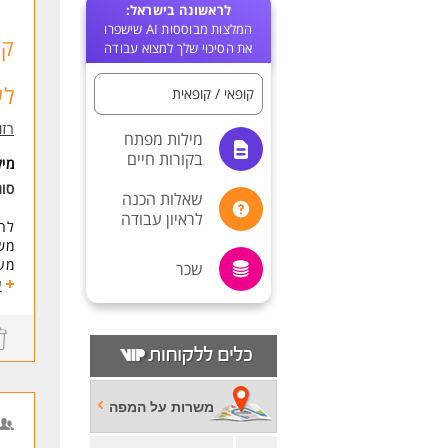
לראשונה בישראל:
המלצות מבוססות AI שישפרו
את הסיכוי שלך למצוא עבודה
לש
קופאי / קופאית
רזומה zume
מילות מפתח
בקורות חיים
מי
סוג
שאלות הכנה
לראיון עבודה
לחב
משמ
מענ
שכר
אוו
ע
בעת
יכו
הכ
דרי
אור
משרות על המפה
לעוד