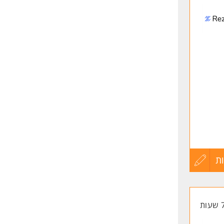
לפני
שליחה
יהולי
ת
עדכון
קורות
החיים