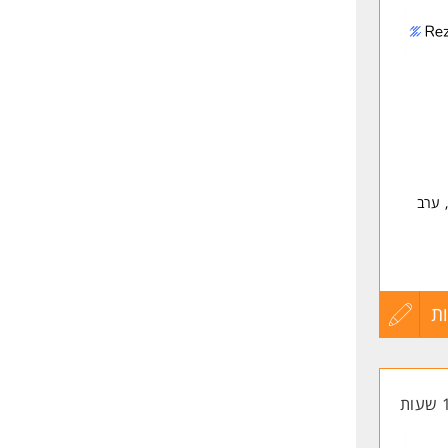
לפני
שליחה
 ערב
ת
עדכון
קורות
רים
החיים