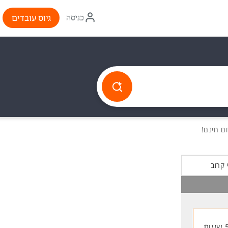
איקון
גיוס עובדים
כניסה
התחברות
 קרוב