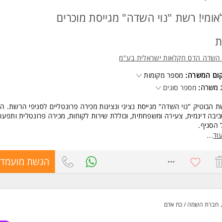
אומי! רשת "נוי השדה" מגייסת מוכרים
ת
 השדה הדס חקלאות ישראלית בע"מ
קום המשרה:
מספר מקומות
 משרה:
מספר סוגים
 הבוטיק "נוי השדה" מגייסת נציגי ונציגות מכירה פרונטליים לסניפי הרשת. ה
יבה דינמית, צעירה ומשפחתית, וכוללת שירות לקוחות, מכירה פרונטלית ותפעו
הסניף.
ים והטבות:
וד
...
 11,460 לחיילים/ות משוחררים/ות מהיום הראשון!
 ותגמול: שכר שעתי גבוה + בונוסים מתגמלים על עמידה ביעדים.
8584098
הגשת מועמדו
שות: משמרות גמישות (בקרים/ערבים) - מתאים בול לסטודנטים/ות.
ציות קידום: תנאים סוציאליים מלאים ואפשרויות פיתוח ברשת
שות:
יון בקמעונאות מזון או בשירות לקוחות - יתרון
חברת השמה / כח אדם
עת שירות גבוהה ויחסי אנוש מצוינים
נות לעבודה במשמרות