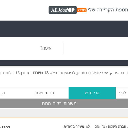
ת
מפת הקריירה שלי
AllJobs VIP
איפה?
ות
דרושים
קופאי / קופאית ברמת גן, לחיפוש זה נמצאו
18 משרות
, מתוכן 16 בלוח החם חינם!
 לפי:
הכי חדש
הכי מתאים
הכי
משרות בלוח החם
חברת השמה / כח אדם
משרה בלעדית
לפני 5 שעות