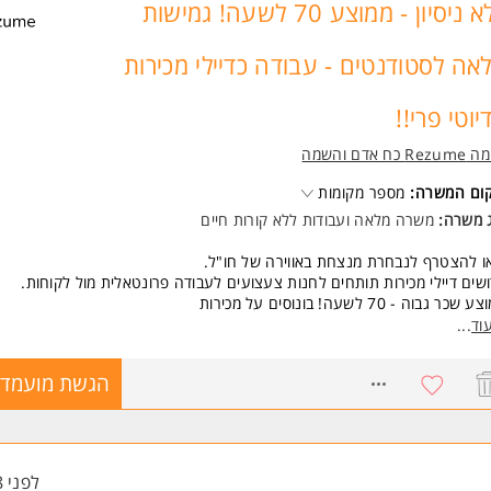
ללא ניסיון - ממוצע 70 לשעה! גמישות
אה לסטודנטים - עבודה כדיילי מכירות
יוטי פרי!!
Re כח אדם והשמה
קום המשרה:
מספר מקומות
ג משרה:
משרה מלאה
ו
עבודות ללא קורות חיים
ו להצטרף לנבחרת מנצחת באווירה של חו"ל.
שים דיילי מכירות תותחים לחנות צעצועים לעבודה פרונטאלית מול לקוחות.
שכר גבוה - 70 לשעה! בונוסים על מכירות
עות על חשבון החברה
וד
...
שות למשמרות 24/7
דה כעובדי חברה בינלאומית מהיום הראשון
8214780
הגשת מועמדו
ות בחגים וימי הולדת
פציות להתקדם!
שות:
יבציה ורמה אישית גבוהה
לפני 8 שעות
 דרישה לניסיון קודם המשרה מיועדת לנשים ולגברים כאחד.