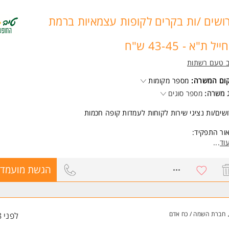
 משרות ומידע על רזומה Rezume כח אדם והשמה >
ושים /ות בקרים לקופות עצמאיות ברמת
יל ת"א - 43-45 ש"ח
ב טעם רשתות
קום המשרה:
מספר מקומות
 משרה:
מספר סוגים
שים/ות נציגי שירות לקוחות לעמדות קופה חכמות
ור התפקיד:
יוע ללקוחות בשימוש בקופות בשירות עצמי
וד
...
תן הסבר וליווי בתהליך התשלום
מירה על סדר וניקיון באזור הקופות
8728552
הגשת מועמדו
ים:
ה 6 ימים בשבוע
שמרות בוקר וערב
 43-45 ש"ח
חברת השמה / כח אדם
לפני 8 שעות
שעות שבת: תוספת של 150%