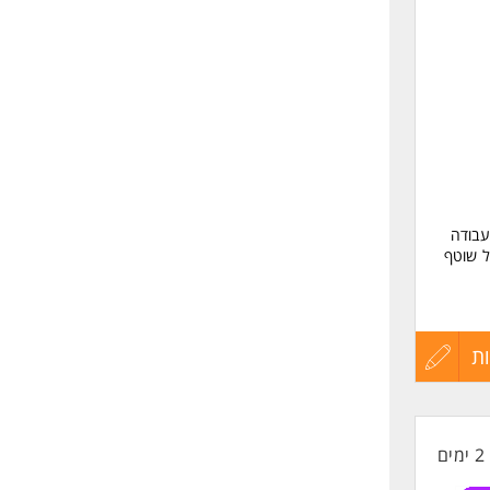
שליחה
עבודה
ל שוטף
ת
עדכון
קורות
2 ימים
החיים