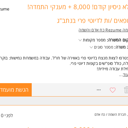
ללא ניסיון קודם! 8,000 + מענקי התמדה!
שות:
חריות ושירותיות
חסי אנוש טובים
פאים /ות לדיוטי פרי בנתב"ג
דע בסיסי בעבודה עם טכנולוגיה - יתרון
Re כח אדם והשמה
שות:
נות לעבודה בשישי ושבת המשרה מיועדת לנשים ולגברים כאחד.
קום המשרה:
מספר מקומות
 משרה:
מספר סוגים
ד משרות ומידע על טיב טעם רשתות >
רפו לצוות מנצח בדיוטי פרי באווירה של חו"ל. עבודה במשמרות גמישות: בוקר,
לה, כולל סופ"שים בקופות דיוטי פרי.
לת עבודה מיידית!
סעות מהבית
וד
...
ונוסים גבוהים
טבות בחגים וימי הולדת
8214805
הגשת מועמדו
ליטה כעובד/ת חברה בינלאומית
ד המון אופציות קידום
שות:
יבציה ורמה אישית גבוהה, אין דרישה לניסיון קודם המשרה מיועדת לנשים ולגב
חברת השמה / כח אדם
לפני 10 שעות
חד.
 משרות ומידע על רזומה Rezume כח אדם והשמה >