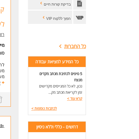
בדיקת קורות חיים
הפוך ללקוח VIP
לש
רזומה zume
מי
כל החברות
סוג
כל המידע למציאת עבודה
לחב
משמ
5 טיפים לכתיבת מכתב מקדים
מענ
מנצח
אוו
ע
נכון, לא כל המגייסים מקדישים
בעת
זמן לקריאת מכתב מק...
יכו
קרא עוד
>
הכ
לכתבות נוספות
>
דרי
אור
דרושים - כללי וללא ניסיון
לעוד