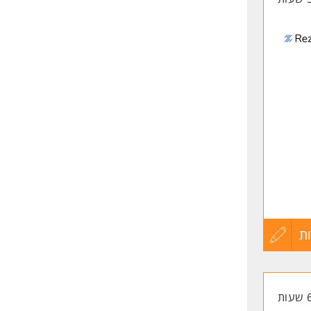
יהולי
ת
עדכון
קורות
החיים