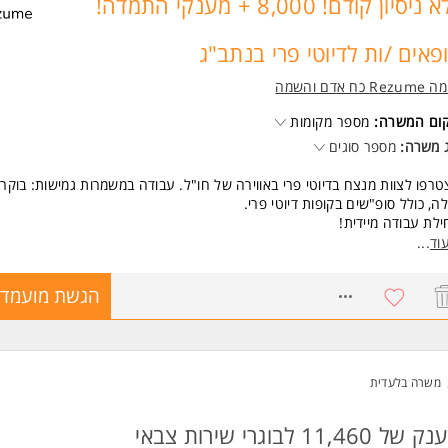
ללא ניסיון קודם! 8,000 + מענקי התמדה!
פאים /ות לדיוטי פרי בנתב"ג
Re כח אדם והשמה
קום המשרה:
מספר מקומות
 משרה:
מספר סוגים
רפו לצוות מנצח בדיוטי פרי באווירה של חו"ל. עבודה במשמרות גמישות: בוקר,
לה, כולל סופ"שים בקופות דיוטי פרי.
לת עבודה מיידית!
סעות מהבית
וד
...
ונוסים גבוהים
טבות בחגים וימי הולדת
8526426
הגשת מועמדו
ליטה כעובד/ת חברה בינלאומית
ד המון אופציות קידום
שות:
יבציה ורמה אישית גבוהה, אין דרישה לניסיון קודם המשרה מיועדת לנשים ולגב
משרה בלעדית
חד.
 משרות ומידע על רזומה Rezume כח אדם והשמה >
מענק של 11,460 לבוגרי שירות צבאי