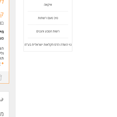
איקאה
קו
טיב טעם רשתות
רזומה zume
רשות הטבע והגנים
מי
סוג
נוי השדה הדס חקלאות ישראלית בע"מ
הצט
ולי
תחי
- ה
ע
- ב
- ה
- ק
ועו
דרי
מוט
כא
לעוד