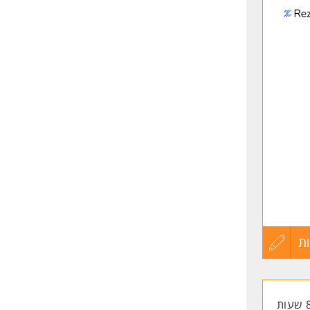
לפני
שליחה
ת
עדכון
קורות
החיים