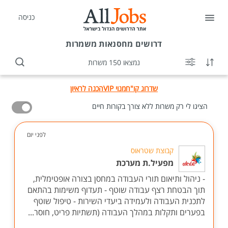
כניסה
דרושים
מחסנאות משמרות
נמצאו 150 משרות
שדרוג קו"ח
מנוי VIP
הכנה לראיון
הציגו לי רק משרות ללא צורך בקורות חיים
לפני יום
קבוצת שטראוס
מפעיל.ת מערכת
- ניהול ותיאום תורי העבודה במחסן בצורה אופטימלית,
תוך הבטחת רצף עבודה שוטף - תעדוף משימות בהתאם
לתכנית העבודה ולעמידה ביעדי השירות - טיפול שוטף
בפערים ותקלות במהלך העבודה (תשתיות פריט, חוסר...