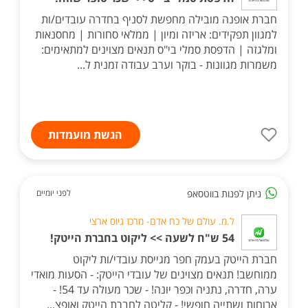
חברת אופנה מובילה מחפשת לסניף בחדרה עובדים/ות
למגוון תפקידים: אריזה ומיון | ממלאי סחורות | מחסנאות
ומלגזה | הדפסת סמלי בי"ס תנאים מצוינים למתאימים:
משמרות מגוונות - בוקר וערב עבודה זמנית ל...
הגשת מועמדות
ניתן לפנות בווטסאפ
לפני יומיים
ל.מ. עולם של כח אדם- מרכז גיוס ארצי
54 ש"ח לשעה >> ליקוט בחברת הייטק!
חברת הייטק בעמק חפר מגייסת עובדי/ות ליקוט
ממוחשב! תנאים מצוינים של עובדי הייטק: - הסעות מואדי
ערה, חדרה, נתניה וכפר יונה! - שכר מעולה עד 54! -
ארוחות ושתייה חופשי! - קליטה לחברת הייטק ואופצ...