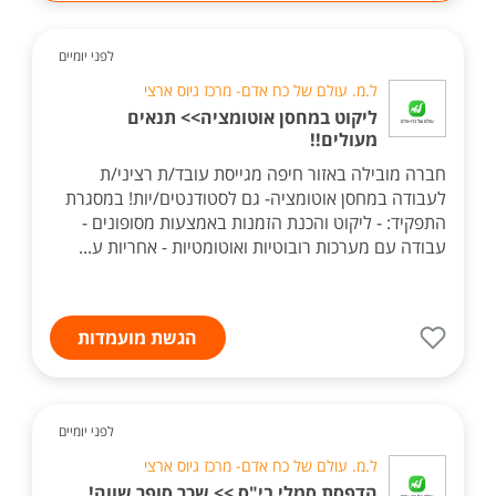
לפני יומיים
ל.מ. עולם של כח אדם- מרכז גיוס ארצי
ליקוט במחסן אוטומציה>> תנאים
מעולים!!
חברה מובילה באזור חיפה מגייסת עובד/ת רציני/ת
לעבודה במחסן אוטומציה- גם לסטודנטים/יות! במסגרת
התפקיד: - ליקוט והכנת הזמנות באמצעות מסופונים -
עבודה עם מערכות רובוטיות ואוטומטיות - אחריות ע...
הגשת מועמדות
לפני יומיים
ל.מ. עולם של כח אדם- מרכז גיוס ארצי
הדפסת סמלי בי"ס >> שכר סופר שווה!