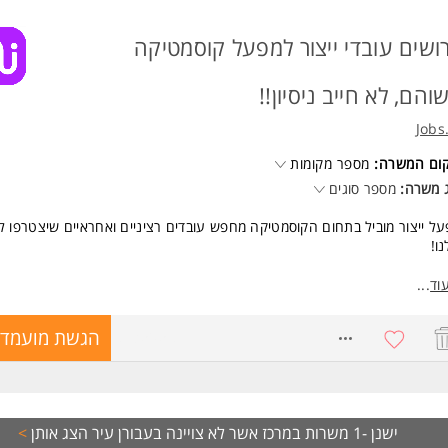
ושים עובדי ייצור למפעל קוסמטיקה
והם, לא חייב ניסיון!!
Jobs
קום המשרה:
מספר מקומות
 משרה:
מספר סוגים
ל ייצור מוביל בתחום הקוסמטיקה מחפש עובדים רציניים ואחראיים שיצטרפו ל
ו!
טי המשרה:
וד
...
דה: 08:00-17:00 (א-ה) - ללא ימי שישי.
חלתי: 40 לשעה/45 ש"ח לשעה.
8735058
הגשת מועמדו
ות מסודרות מלוד ומאור יהודה.
דה בסביבת ייצור נקייה ונעימה, עם אפשרויות להתקדם.
אנחנו מציעים?
 מתגמל ותנאים סוציאליים מלאים.
בות תעסוקתית לטווח ארוך.
ישנן -1 משרות במרכז אשר לא צויינה בעבורן עיר
הצג אותן
>
בת עבודה מקצועית ומשפחתית.