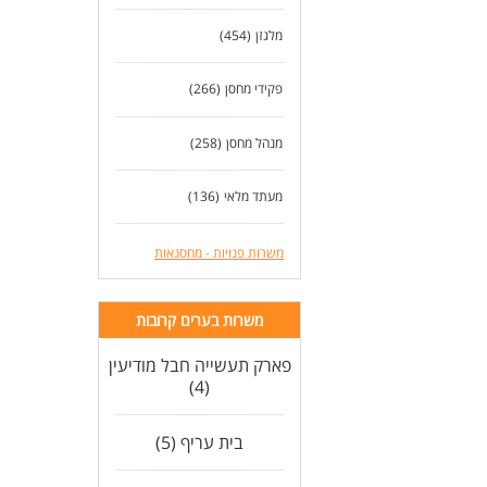
אפש
מלגזן
(454)
דרי
דרי
נכו
פקידי מחסן
(266)
אחר
ניס
מנהל מחסן
(258)
לנש
לעוד
מעתד מלאי
(136)
משרות פנויות - מחסנאות
משרות בערים קרובות
פארק תעשייה חבל מודיעין
(4)
בית עריף (5)