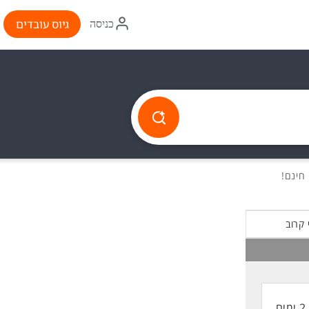
איקון
גיוס עובדים
כניסה
התחברות
 קרוב
2 ימים