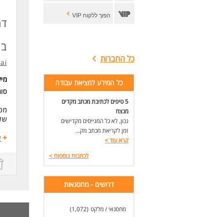
הפוך ללקוח VIP
דר
בש
כל החברות
.ai
מי
כל המידע למציאת עבודה
סוג
5 טיפים לכתיבת מכתב מקדים
מפע
מנצח
שלנ
נכון, לא כל המגייסים מקדישים
זמן לקריאת מכתב מק...
פר
ע
קרא עוד
>
שעות עבו
שכר הת
לכתבות נוספות
>
הסע
עבו
מה 
דרושים - מחסנאות
שכר
יצי
מחסנאי / מלקט
(1,072)
סבי