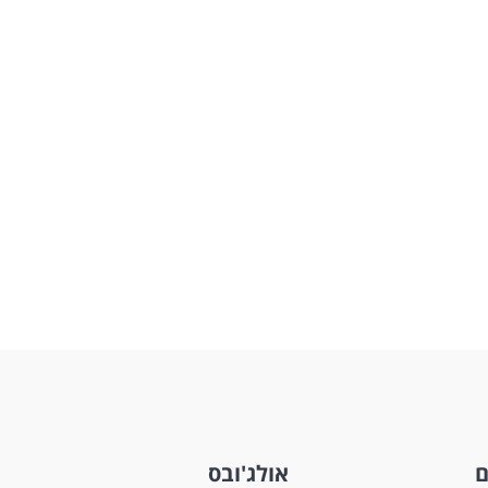
ם
אולג'ובס