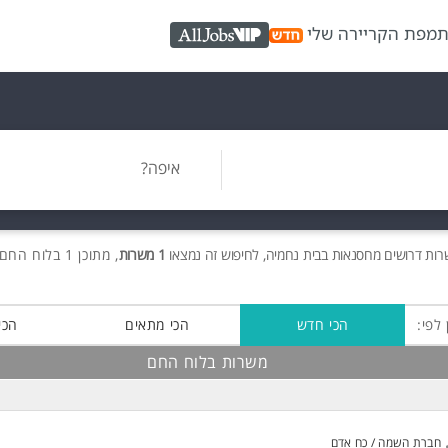
ת
מפת הקריירה שלי
AllJobs VIP
איפה?
רות
דרושים
מחסנאות בבית נחמיה, לחיפוש זה נמצאו
1 משרות
, מתוכן 1 בלוח החם חינם!
 לפי:
הכי חדש
הכי מתאים
הכי
משרות בלוח החם
חברת השמה / כח אדם