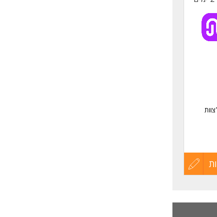
צוות
ת
עדכון
קורות
החיים